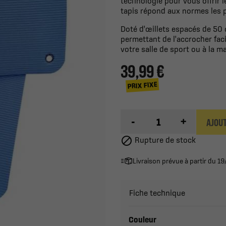
technologie pour vous offrir 
tapis répond aux normes les p
Doté d'œillets espacés de 50 
permettant de l'accrocher fac
votre salle de sport ou à la m
39,99 €
PRIX FIXE
-
+
AJOUT

Rupture de stock
Livraison prévue à partir du 
Fiche technique
Couleur