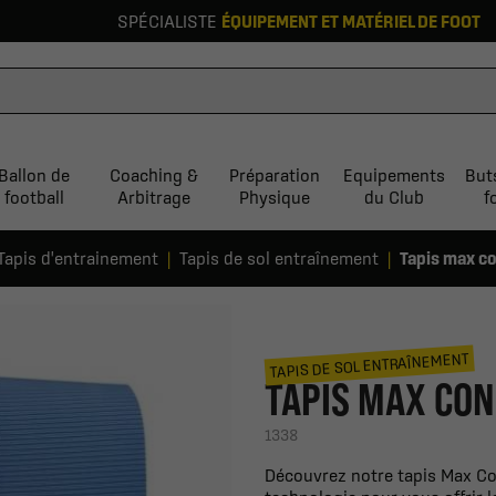
SPÉCIALISTE
ÉQUIPEMENT ET MATÉRIEL DE FOOT
Ballon de
Coaching &
Préparation
Equipements
But
football
Arbitrage
Physique
du Club
f
Tapis d'entrainement
Tapis de sol entraînement
Tapis max co
TAPIS DE SOL ENTRAÎNEMENT
TAPIS MAX CON
1338
Découvrez notre tapis Max Co