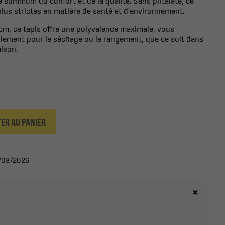
le summum du confort et de la qualité. Sans phtalate, ce
lus strictes en matière de santé et d'environnement.
cm, ce tapis offre une polyvalence maximale, vous
ilement pour le séchage ou le rangement, que ce soit dans
aison.
ER AU PANIER
19/08/2026