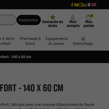
0
Rechercher
Demande de
Mon
Mon
devis
compte
panier
s & Abris
Pharmacie &
Équipements
ootball
Soins
du joueur
Destockage
nfort - 140 x 60 cm
FORT - 140 X 60 CM
nfort, fabriqué avec une mousse d'élastomère de haute