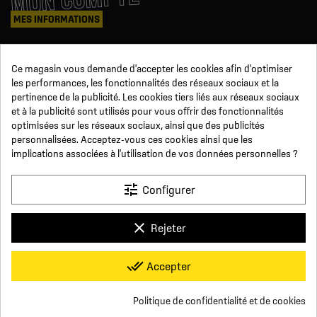
MES INFORMATIONS
Mes commandes
Ce magasin vous demande d'accepter les cookies afin d'optimiser
Avoirs
les performances, les fonctionnalités des réseaux sociaux et la
Informations
pertinence de la publicité. Les cookies tiers liés aux réseaux sociaux
Suivi de commande
et à la publicité sont utilisés pour vous offrir des fonctionnalités
Devenez revendeur
NOUS SUIVRE
optimisées sur les réseaux sociaux, ainsi que des publicités
personnalisées. Acceptez-vous ces cookies ainsi que les
implications associées à l'utilisation de vos données personnelles ?
SUR LES RÉSEAUX
tune
Configurer
Facebook
YouTube
Instagram
LinkedIn
clear
Rejeter
x
Click For Foot
done_all
Accepter
4.7
Conditions générales de vente
Paiement sécurisé
Qui sommes-nous ?
Foire aux Questions
Mentions légales
Basé sur
16
avis
Conditions de livraisons et de retours
Respect de la vie privée
Politique de confidentialité et de cookies
Nous contacter
Consentement aux cookies