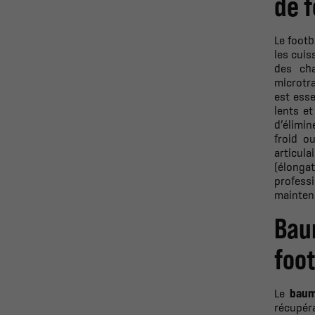
de f
Le footb
les cuis
des ch
microtr
est ess
lents et
d’élimin
froid o
articul
(élonga
profess
mainteni
Bau
foo
Le
baum
récupér