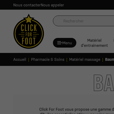
Nous contacter
Nous appeler
Matériel
Menu
d'entrainement
Accueil
Pharmacie & Soins
Matériel massage
Baum
BA
Click For Foot vous propose une gamme de