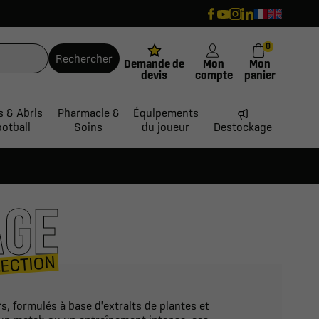
0
Rechercher
Demande de
Mon
Mon
devis
compte
panier
s & Abris
Pharmacie &
Équipements
ootball
Soins
du joueur
Destockage
AGE
LECTION
 formulés à base d'extraits de plantes et