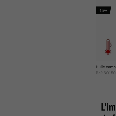
-15%
Huile camph
Ref: SO150
L'i