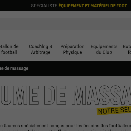
SPÉCIALISTE
ÉQUIPEMENT ET MATÉRIEL DE FOOT
Ballon de
Coaching &
Préparation
Equipements
But
football
Arbitrage
Physique
du Club
f
e de massage
UME DE MASS
NOTRE SÉ
 baumes spécialement conçus pour les besoins des footballeurs,