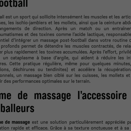
ootball
all est un sport qui sollicite intensément les muscles et les art
ses, les ischio-jambiers et les mollets, ainsi que la ceinture a
angements de direction. Après un match ou un entraînem
aumatismes et des toxines comme l’acide lactique, responsable
entiel d’intégrer un massage post-football dans votre routine
 profonds permet de détendre les muscles contractés, de relan
er plus rapidement les toxines accumulées. Après l’effort, pri
u un cataplasme à base d’argile, qui aident à réduire les i
aires. Cette pratique régulière, même pour quelques minutes
tions, déchirures ou tendinites) et accélère la récupérat
ionnels, un massage bien ciblé sur les cuisses, les mollets e
r des performances optimales sur le terrain.
me de massage l'accessoire 
tballeurs
e de massage
est une solution particulièrement appréciée pa
ation rapide et efficace. Grâce à sa texture onctueuse et à s