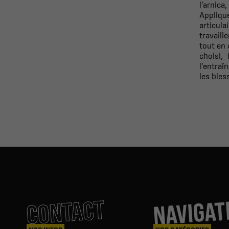
l’arnica
Appliqué
articula
travaill
tout en 
choisi,
l’entraî
les bles
NAVIGAT
CONTACT