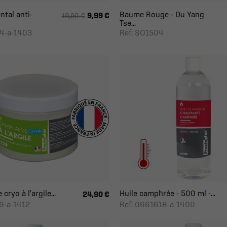
tal anti-
Baume Rouge - Du Yang
9,99 €
19,90 €
Tse...
64-a-1403
Ref: SO1504
ryo à l'argile...
Huile camphrée - 500 ml -...
24,90 €
9-a-1412
Ref: 066161B-a-1400