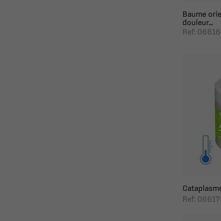
Baume orien
douleur...
Ref: 0661
Cataplasme c
Ref: 06617