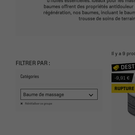
d'huiles essentielles. Idéaux pour les ma
baumes offrent des propriétés antidouleur e
régénération, nos baumes, incluant le baume
trousse de soins de terrai
Il y a 9 pro
FILTRER PAR :
Catégories
-9,91 €
RUPTURE 
Baume de massage
Réinitialiser ce groupe