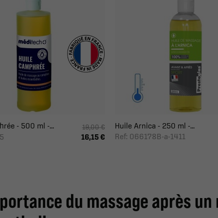
rée - 500 ml -...
Huile Arnica - 250 ml -...
19,00 €
Ref: 066178B-a-1411
5
16,15 €
mportance du massage après un