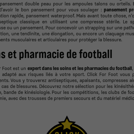
 pansement double peau pour les ampoules talons ou orteils. En
 d'avoir le bon pansement pour vous soulager :
pansement pr
ation rapide, pansement waterproof. Mais avant toute chose, n’o
septique classique en utilisant une compresse stérile. Le 
se ou un pansement.
Pour concevoir un strapping sur une path
tion, une tendinite, une élongation, ou encore un claquage musc
ts musculaires et articulaires pour protéger la blessure.
s et pharmacie de football
r Foot est un
expert dans les soins et les pharmacies du football
 adapté aux risques liés à votre sport. Click For Foot vou
ts. Vous y trouverez antiseptiques, apaisants, compresses ain
 cas de blessures. Découvrez notre sélection pour les kinésithé
, bande de kinésiologie.
Pour les compétitions, les clubs de fo
nie, avec des trousses de premiers secours et du matériel médic