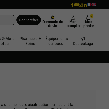
0
Rechercher
Demande de
Mon
Mon
devis
compte
panier
s & Abris
Pharmacie &
Équipements
ootball
Soins
du joueur
Destockage
 à une meilleure cicatrisation en isolant la