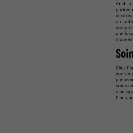
c’est le
parfois
cicatris
un anti
compres
une luxa
mouvemen
Soin
Click Fo
contenu
pansemen
soins en
massage
bien gar