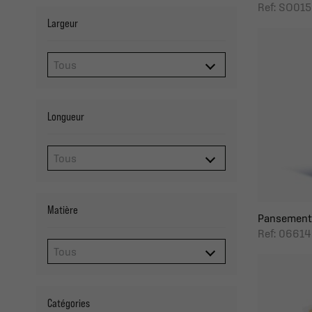
Ref: SO015
Largeur
Longueur
Matière
Pansement 
Ref: 06614
Catégories