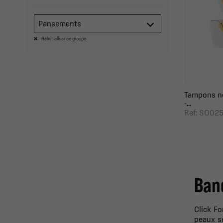
Pansements
Réinitialiser ce groupe
Tampons n
-...
Ref: SO025
Ban
Click Fo
peaux se