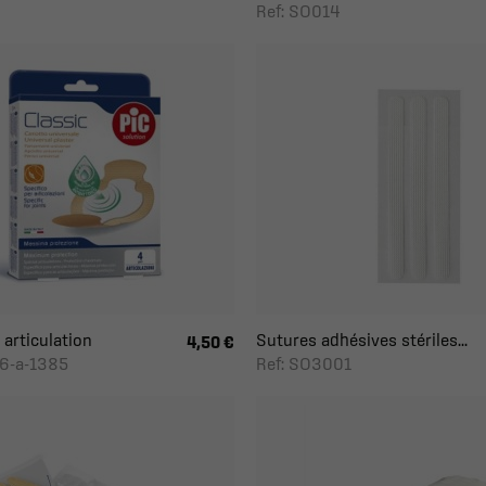
Ref: SO014
articulation
Sutures adhésives stériles...
4,50 €
6-a-1385
Ref: SO3001