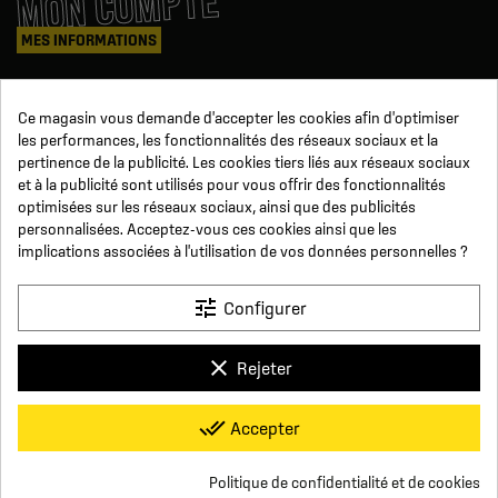
MON COMPTE
MES INFORMATIONS
Mes commandes
Ce magasin vous demande d'accepter les cookies afin d'optimiser
Avoirs
les performances, les fonctionnalités des réseaux sociaux et la
Informations
pertinence de la publicité. Les cookies tiers liés aux réseaux sociaux
Suivi de commande
et à la publicité sont utilisés pour vous offrir des fonctionnalités
Devenez revendeur
NOUS SUIVRE
optimisées sur les réseaux sociaux, ainsi que des publicités
personnalisées. Acceptez-vous ces cookies ainsi que les
implications associées à l'utilisation de vos données personnelles ?
SUR LES RÉSEAUX
tune
Configurer
Facebook
YouTube
Instagram
LinkedIn
clear
Rejeter
x
Click For Foot
done_all
Accepter
4.7
Conditions générales de vente
Paiement sécurisé
Qui sommes-nous ?
Foire aux Questions
Mentions légales
Basé sur
16
avis
Conditions de livraisons et de retours
Respect de la vie privée
Politique de confidentialité et de cookies
Nous contacter