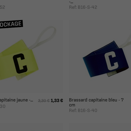
-...
-52
Ref: B16-S-42
pitaine jaune -...
Brassard capitaine bleu - 7
1,33 €
3,30 €
cm
-30
Ref: B16-S-40