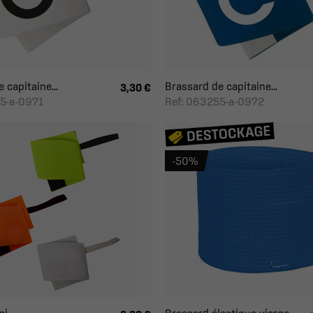
 capitaine...
Brassard de capitaine...
3,30 €
5-a-0971
Ref: 063255-a-0972
-50%