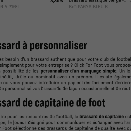
ni
Brassard élastique vierge -...
3,30 €
66-A-2164
Ref: PA679-BLEU-R
ssard à personnaliser
ez besoin d'un brassard authentique pour votre club de footba
simplement pour votre entreprise ? Click For Foot vous propose
 possibilité de les
personnaliser d'un marquage simple
. Un lo
 inédit, drôle ou nominatif avec un prénom. Il existe égalem
e ou vous pouvez introduire un papier très facilement derrièr
e personnalisé vos brassards de façon occasionnelle et de réutil
sard de capitaine de foot
ire pour les rencontres de football, le
brassard de capitaine
est
ipe, le joueur désigné pour communiquer et échanger avec l’arbi
r Foot sélectionne des brassards de capitaine de qualité avec o