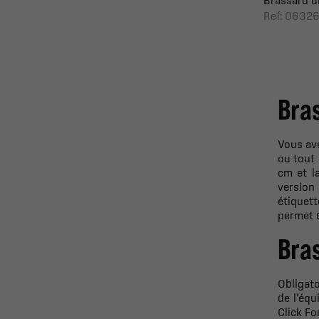
Brassard u
Ref: 0632
Bra
Vous av
ou tout 
cm et la
version
étiquett
permet d
Bras
Obligato
de l’équ
Click Fo