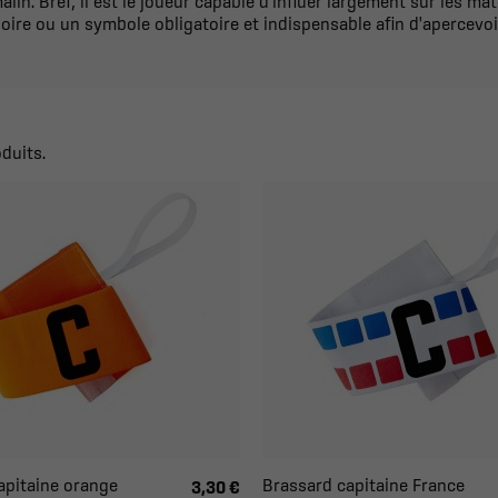
lin. Bref, il est le joueur capable d'influer largement sur les mat
ire ou un symbole obligatoire et indispensable afin d'apercevoir
oduits.
apitaine orange
Brassard capitaine France
3,30 €