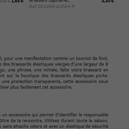
Brassard capitaine...
1,65 €
3,30 €
3,30 €
Ref: 063266-A-2164-P
ll, pour une manifestation comme un tournoi de foot,
 des brassards élastiques vierges d’une largeur de 9
go, une phrase, une initiale, faite votre brassard en
ent sur la boutique des brassards élastiques porte-
e une protection transparente, cette accessoire vous
iser plus facilement cet accessoire.
 un accessoire qui permet d’identifier le responsable
tre de la rencontre. Utilisez durant toute la saison,
u sans attache velcro et avec un élastique de sécurité