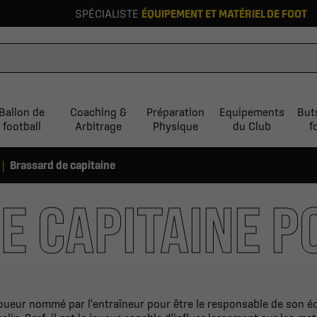
SPÉCIALISTE
ÉQUIPEMENT ET MATÉRIEL DE FOOT
Ballon de
Coaching &
Préparation
Equipements
But
football
Arbitrage
Physique
du Club
f
Brassard de capitaine
E CAPITAINE P
 joueur nommé par l'entraîneur pour être le responsable de son équ