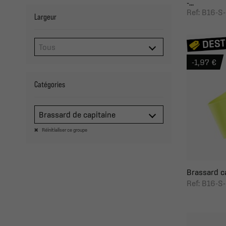
-...
Ref: B16-S
Largeur
-1,97 €
Catégories
Brassard de capitaine
Réinitialiser ce groupe
Brassard ca
Ref: B16-S