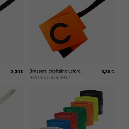
Brassard capitaine velcro...
3,30 €
3,30 €
Ref: 063255-a-0927