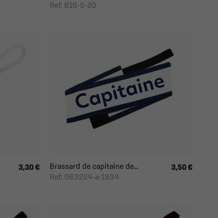
Ref: B16-S-20
Brassard de capitaine de...
3,30 €
3,50 €
Ref: 063224-a-1934