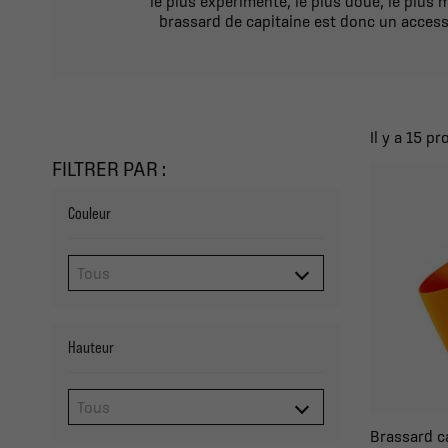
le plus expérimenté, le plus doué, le plus ma
brassard de capitaine est donc un accesso
Il y a 15 pr
FILTRER PAR :
Couleur
Hauteur
Brassard c