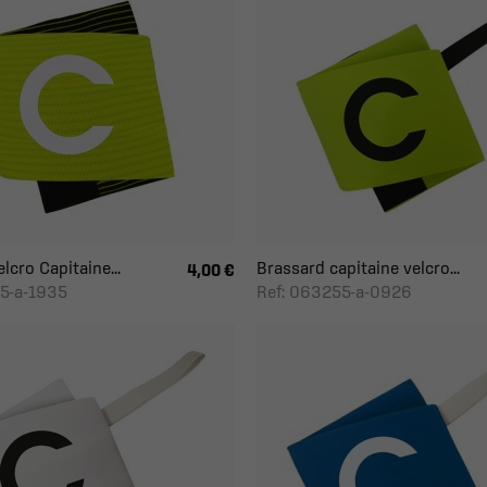
lcro Capitaine...
Brassard capitaine velcro...
4,00 €
5-a-1935
Ref: 063255-a-0926