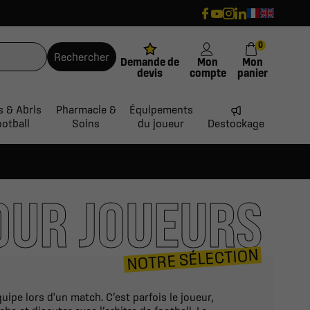
0
Rechercher
Demande de
Mon
Mon
devis
compte
panier
s & Abris
Pharmacie &
Équipements
ootball
Soins
du joueur
Destockage
OUR JOUEURS
NOTRE SÉLECTION
ipe lors d'un match. C’est parfois le joueur,