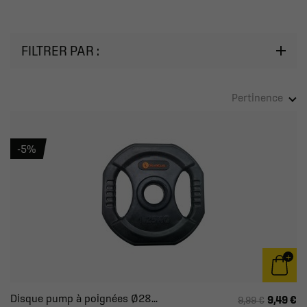
FILTRER PAR :
Pertinence
-5%
Disque pump à poignées Ø28...
9,49 €
9,99 €