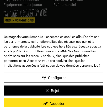
Équipements du joueur
Événementiel
MON COMPTE
MES INFORMATIONS
Mes commandes
Ce magasin vous demande d'accepter les cookies afin d'optimiser
Avoirs
les performances, les fonctionnalités des réseaux sociaux et la
Informations
pertinence de la publicité. Les cookies tiers liés aux réseaux sociaux
Suivi de commande
et à la publicité sont utilisés pour vous offrir des fonctionnalités
Devenez revendeur
NOUS SUIVRE
optimisées sur les réseaux sociaux, ainsi que des publicités
personnalisées. Acceptez-vous ces cookies ainsi que les
implications associées à l'utilisation de vos données personnelles ?
SUR LES RÉSEAUX
tune
Configurer
Facebook
YouTube
Instagram
LinkedIn
clear
Rejeter
x
Click For Foot
done_all
Accepter
4.7
Conditions générales de vente
Paiement sécurisé