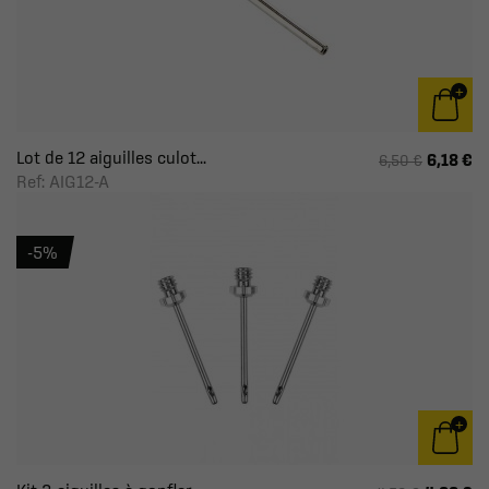
Lot de 12 aiguilles culot...
6,18 €
6,50 €
Ref: AIG12-A
-5%