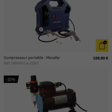
Compresseur portable - Mecafer
139,90 €
Ref: 064501-a-2295
-10%