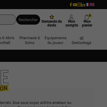
0
Rechercher
Demande de
Mon
Mon
devis
compte
panier
s & Abris
Pharmacie &
Équipements
ootball
Soins
du joueur
Destockage
E
ION
 terrain. Que vous soyez arbitre amateur ou