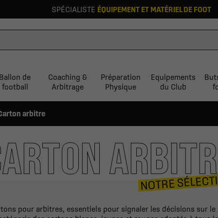
SPÉCIALISTE
ÉQUIPEMENT ET MATÉRIEL DE FOOT
Ballon de
Coaching &
Préparation
Equipements
But
football
Arbitrage
Physique
du Club
f
Carton arbitre
CARTON ARBITR
NOTRE SÉLECT
ons pour arbitres, essentiels pour signaler les décisions sur le