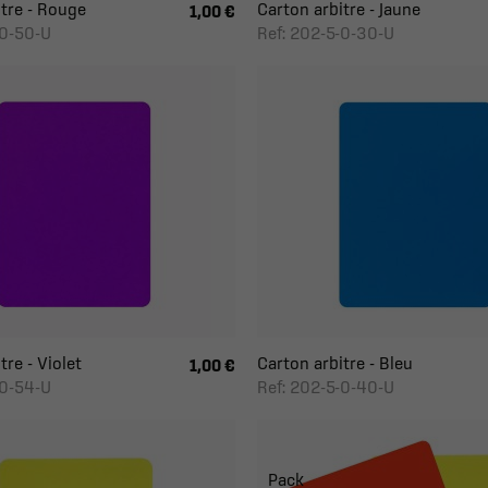
tre - Rouge
Carton arbitre - Jaune
1,00 €
-0-50-U
Ref: 202-5-0-30-U
tre - Violet
Carton arbitre - Bleu
1,00 €
-0-54-U
Ref: 202-5-0-40-U
Pack