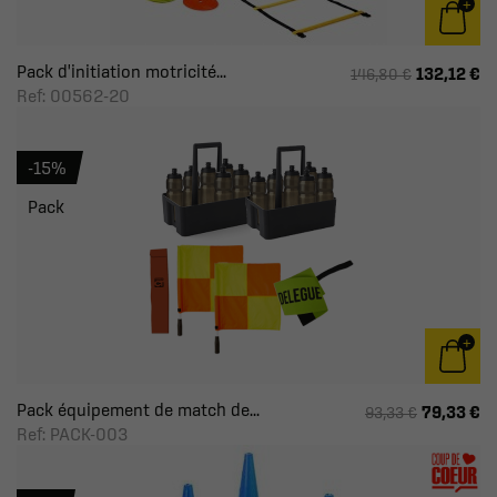
Pack d'initiation motricité...
132,12 €
146,80 €
Ref: 00562-20
-15%
Pack
Pack équipement de match de...
79,33 €
93,33 €
Ref: PACK-003