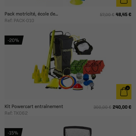
Pack motricité, école de...
48,45 €
57,00 €
Ref: PACK-010
-20%
Kit Powercart entraînement
240,00 €
300,00 €
Ref: TK062
-15%