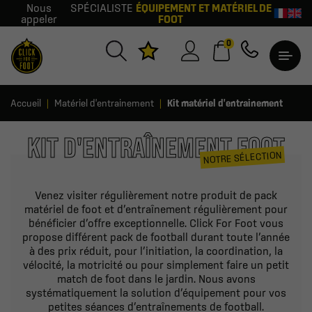
Nous
SPÉCIALISTE
ÉQUIPEMENT ET MATÉRIEL DE
appeler
FOOT
0
Accueil
Matériel d'entrainement
Kit matériel d'entrainement
KIT D'ENTRAÎNEMENT FOOT
NOTRE SÉLECTION
Venez visiter régulièrement notre produit de pack
matériel de foot et d’entraînement régulièrement pour
bénéficier d’offre exceptionnelle. Click For Foot vous
propose différent pack de football durant toute l’année
à des prix réduit, pour l’initiation, la coordination, la
vélocité, la motricité ou pour simplement faire un petit
match de foot dans le jardin. Nous avons
systématiquement la solution d’équipement pour vos
petites séances d’entraînements de football.