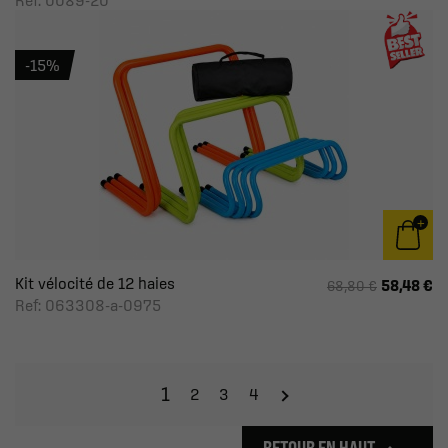
Ref: 0089-20
-15%
Kit vélocité de 12 haies
58,48 €
68,80 €
Ref: 063308-a-0975
1
2
3
4
RETOUR EN HAUT