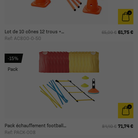
Lot de 10 cônes 12 trous +...
61,75 €
65,00 €
Ref: AC800-0-50
-15%
Pack
Pack échauffement football...
71,74 €
84,40 €
Ref: PACK-008