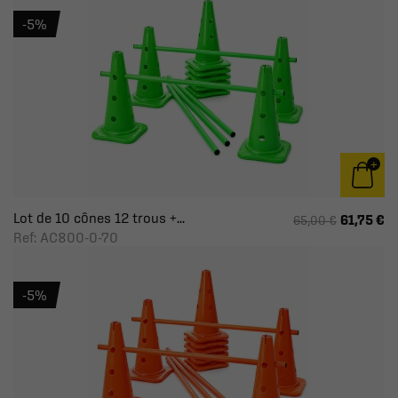
-5%
Lot de 10 cônes 12 trous +...
61,75 €
65,00 €
Ref: AC800-0-70
-5%