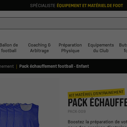
SPÉCIALISTE
ÉQUIPEMENT ET MATÉRIEL DE FOOT
Ballon de
Coaching &
Préparation
Equipements
But
football
Arbitrage
Physique
du Club
f
inement
Pack échauffement football - Enfant
KIT MATÉRIEL D'ENTRAINEMENT
PACK ÉCHAUFF
PACK-009
Boostez la préparation de vo