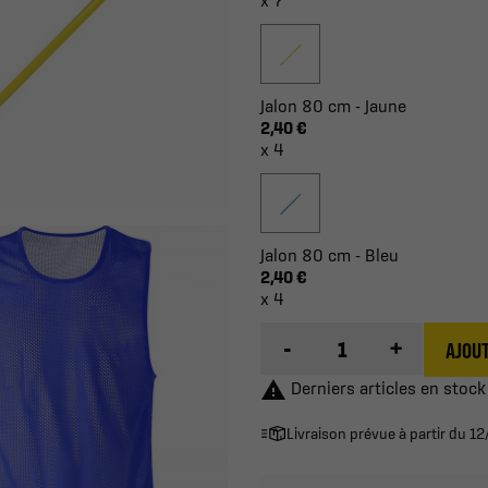
x 7
Jalon 80 cm - Jaune
2,40 €
x 4
Jalon 80 cm - Bleu
2,40 €
x 4
-
+
AJOUT

Derniers articles en stock
Livraison prévue à partir du 