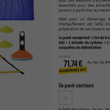
pour des sessions d’entraîn
essentiels pour des échauff
joueurs à performer au maxim
Idéal pour un démarrage d'
d’échauffement est l’allié i
préparation de ses joueurs av
Le pack comprend : 1 lot de 6 ch
XS) + 1 échelle de rythme + 1 l
coupelles de délimitation
84,40 €
71,74 €
Au lieu de 8
ÉCONOMISEZ 15%
Ce pack contient
Echelle de rythme - Jaune - 