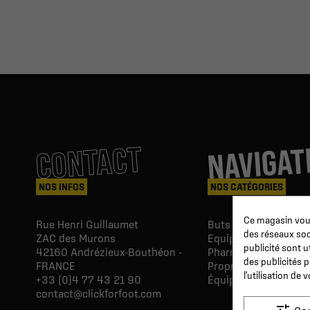
NAVIGAT
CONTACT
NOS INFOS
NOS CATÉGORIES
Ce magasin vous
Rue Henri Guillaumet
Buts & Abris football
des réseaux soci
ZAC des Murons
Equipements du Clu
publicité sont u
42160
Andrézieux-Bouthéon -
Pharmacie & Soins
des publicités 
FRANCE
Proprio & réeducatio
l'utilisation de
+33 (0)4 77 43 21 90
Équipements du joue
contact@clickforfoot.com