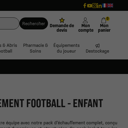
0
Rechercher
Demande de
Mon
Mon
devis
compte
panier
s & Abris
Pharmacie &
Équipements
ootball
Soins
du joueur
Destockage
EMENT FOOTBALL - ENFANT
tre équipe avec notre pack d’échauffement complet, conçu