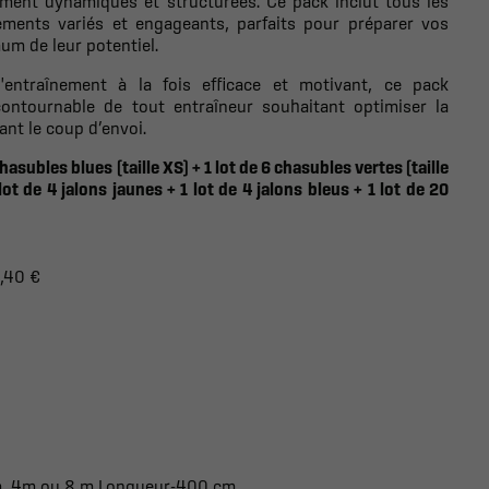
ement dynamiques et structurées. Ce pack inclut tous les
ements variés et engageants, parfaits pour préparer vos
um de leur potentiel.
entraînement à la fois efficace et motivant, ce pack
ncontournable de tout entraîneur souhaitant optimiser la
ant le coup d’envoi.
asubles blues (taille XS) + 1 lot de 6 chasubles vertes (taille
ot de 4 jalons jaunes + 1 lot de 4 jalons bleus + 1 lot de 20
4,40 €
2m, 4m ou 8 m Longueur-400 cm