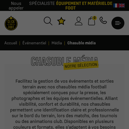
Nous
SPÉCIALISTE
ÉQUIPEMENT ET MATÉRIEL DE
appeler
FOOT
0
Accueil
Événementiel
Média
Chasuble média
CHASUBLE MÉDIA
NOTRE SÉLECTION
Facilitez la gestion de vos événements et sorties
terrain avec nos chasubles média football
spécialement conçues pour la presse, les
photographes et les équipes événementielles. Alliant
visibilité, confort et durabilité, nos chasubles
permettent une identification claire et professionnelle
sur le bord du terrain, lors des matchs, des tournois
ou des animations club. Disponibles en plusieurs
couleurs et formats, elles s’adaptent à vos besoins