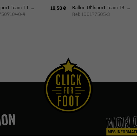
port Team T4 -...
Ballon Uhlsport Team T3 -...
19,50 €
775071040-4
Ref: 100177505-3
MON 
ION
MES INFORMAT