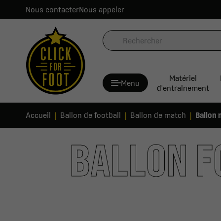
Nous contacter
Nous appeler
Matériel
Menu
d'entrainement
Accueil
Ballon de football
Ballon de match
Ballon 
BALLON F