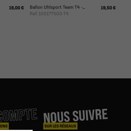
Ballon Uhlsport Team T4 -...
19,00 €
19,50 €
Ref: 100177503-T4
COMPTE
NOUS SUIVRE
IONS
SUR LES RÉSEAUX