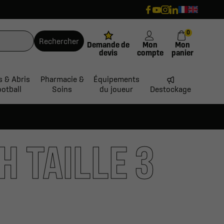
0
Rechercher
Demande de
Mon
Mon
devis
compte
panier
s & Abris
Pharmacie &
Équipements
ootball
Soins
du joueur
Destockage
 TAILLE 3