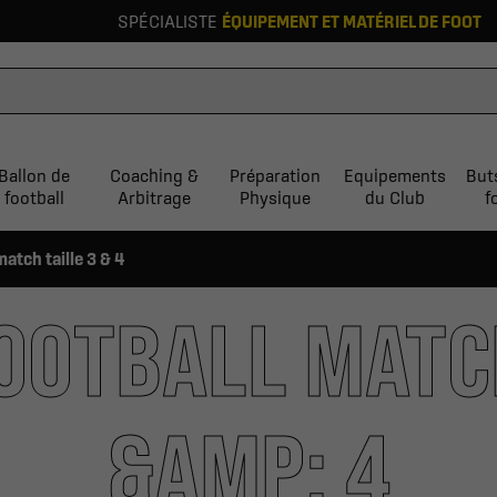
SPÉCIALISTE
ÉQUIPEMENT ET MATÉRIEL DE FOOT
Ballon de
Coaching &
Préparation
Equipements
But
football
Arbitrage
Physique
du Club
f
match taille 3 & 4
OOTBALL MATCH
&AMP; 4