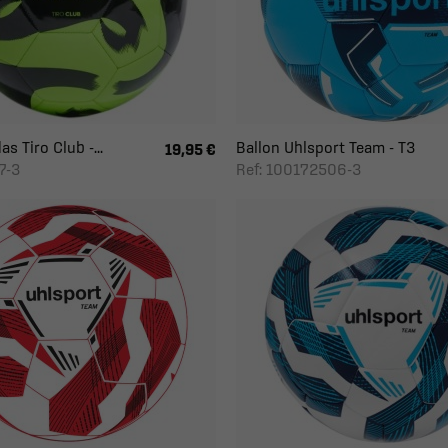
s Tiro Club -...
Ballon Uhlsport Team - T3
19,95 €
7-3
Ref: 100172506-3