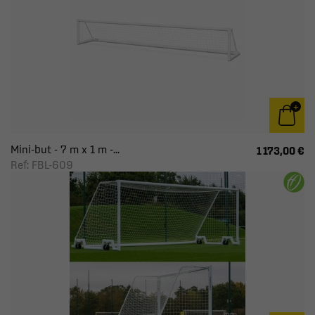
Mini-but - 7 m x 1 m -...
1 173,00 €
Ref: FBL-609