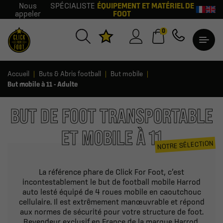
Nous
SPÉCIALISTE
ÉQUIPEMENT ET MATÉRIEL DE
appeler
FOOT
0
Accueil
Buts & Abris football
But mobile
But mobile à 11 - Adulte
BUT DE FOOT TRANSPORTABLE
ET MOBILE À 11
NOTRE SÉLECTION
La référence phare de Click For Foot, c’est
incontestablement le but de football mobile Harrod
auto lesté équipé de 4 roues mobile en caoutchouc
cellulaire. Il est extrêmement manœuvrable et répond
aux normes de sécurité pour votre structure de foot.
Revendeur exclusif en France de la marque Harrod,