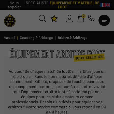
Nous
SPÉCIALISTE
ÉQUIPEMENT ET MATÉRIEL DE
appeler
FOOT
0
Accueil
Coaching & Arbitrage
Arbitre & Arbitrage
ÉQUIPEMENT ARBITRE FOOT
NOTRE SÉLECTION
Au cœur de chaque match de football, l'arbitre joue un
rôle crucial. Sans le bon matériel, difficile d'officier
sereinement. Sifflets, drapeaux de touche, panneaux
de changement, cartons, chronomètres : retrouvez ici
tout l'équipement arbitre foot sélectionné par nos
équipes pour les clubs amateurs comme
professionnels. Besoin d'un devis pour équiper vos
arbitres ? Notre service commercial vous répond en 24
à 48 heures.