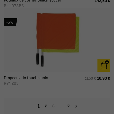
Poteaux de corner Beach soccer
142,50 €
Ref: 073BS
-5%
Drapeaux de touche unis
10,93 €
11,50 €
Ref: 205
1
2
3
…
7