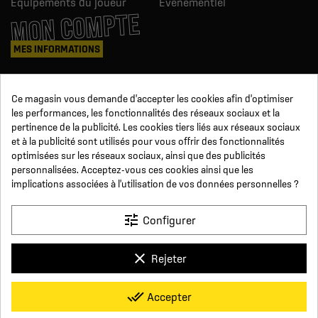
Équipements du joueur
Événementiel
MON COMPTE
MES INFORMATIONS
Mes commandes
Ce magasin vous demande d'accepter les cookies afin d'optimiser
Avoirs
les performances, les fonctionnalités des réseaux sociaux et la
Informations
pertinence de la publicité. Les cookies tiers liés aux réseaux sociaux
Suivi de commande
et à la publicité sont utilisés pour vous offrir des fonctionnalités
Devenez revendeur
NOUS SUIVRE
optimisées sur les réseaux sociaux, ainsi que des publicités
personnalisées. Acceptez-vous ces cookies ainsi que les
implications associées à l'utilisation de vos données personnelles ?
SUR LES RÉSEAUX
tune
Configurer
Facebook
YouTube
Instagram
LinkedIn
clear
Rejeter
x
Click For Foot
done_all
Accepter
4.7
Conditions générales de vente
Paiement sécurisé
Qui sommes-nous ?
Foire aux Questions
Mentions légales
Basé sur
16
avis