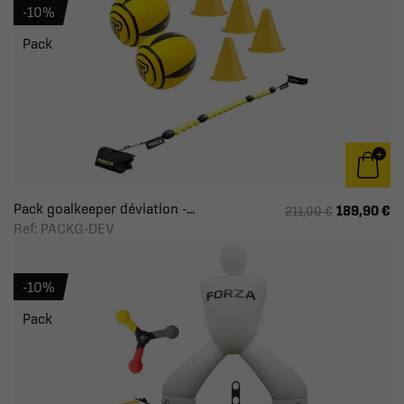
-10%
Pack
Pack goalkeeper déviation -...
189,90 €
211,00 €
Ref: PACKG-DEV
-10%
Pack