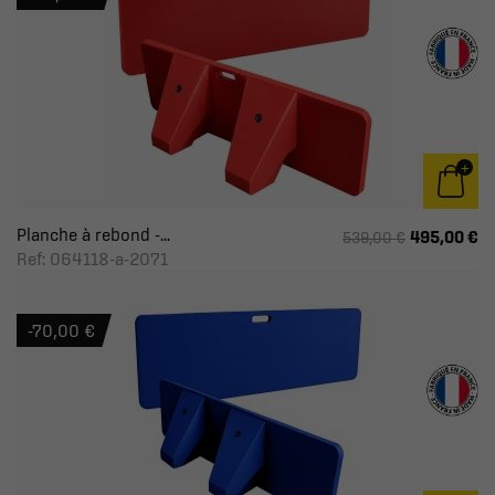
Planche à rebond -...
495,00 €
539,00 €
Ref: 064118-a-2071
-70,00 €