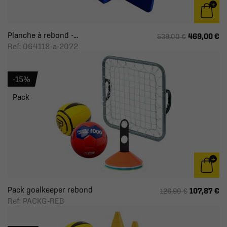
Planche à rebond -...
469,00 €
539,00 €
Ref: 064118-a-2072
-15%
Pack
Pack goalkeeper rebond
107,87 €
126,90 €
Ref: PACKG-REB