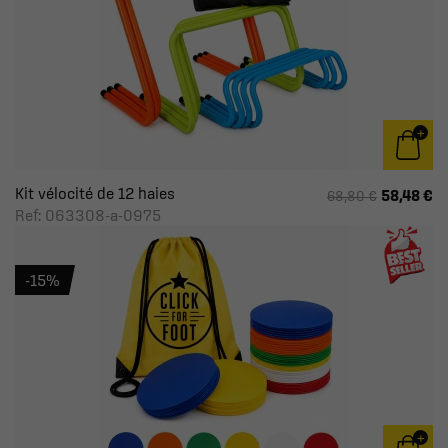
Kit vélocité de 12 haies
58,48 €
68,80 €
Ref: 063308-a-0975
-15%