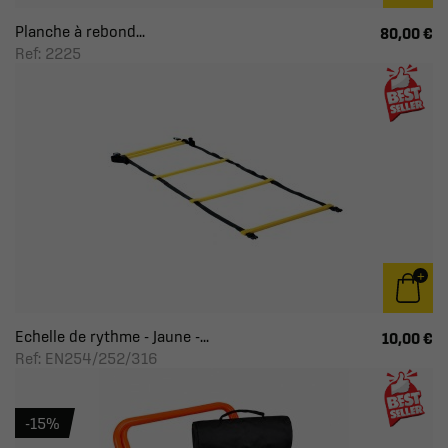
Planche à rebond...
80,00 €
Ref: 2225
Echelle de rythme - Jaune -...
10,00 €
Ref: EN254/252/316
-15%