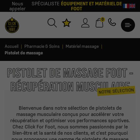
Nous
SPÉCIALISTE
ÉQUIPEMENT ET MATÉRIEL DE
appeler
FOOT
0
Accueil
Pharmacie & Soins
Matériel massage
Pistolet de massage
PISTOLET DE MASSAGE FOOT -
RÉCUPÉRATION MUSCULAIRE
NOTRE SÉLECTION
Bienvenue dans notre sélection de pistolets de
massage musculaire conçus pour accélérer votre
récupération et optimiser vos performances sportives.
Chez Click For Foot, nous sommes passionnés par le
bien-être et la santé de nos clients, et c'est pourquoi
nous proposons une gamme de pistolets de massage