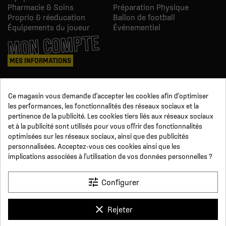
Pharmacie & Soins
Préparation Physique
Proprio & réeducation
Ballon de football
Équipements du joueur
Événementiel
MON COMPTE
MES INFORMATIONS
Mes commandes
Ce magasin vous demande d'accepter les cookies afin d'optimiser
Avoirs
les performances, les fonctionnalités des réseaux sociaux et la
Informations
pertinence de la publicité. Les cookies tiers liés aux réseaux sociaux
Suivi de commande
et à la publicité sont utilisés pour vous offrir des fonctionnalités
Devenez revendeur
NOUS SUIVRE
optimisées sur les réseaux sociaux, ainsi que des publicités
personnalisées. Acceptez-vous ces cookies ainsi que les
implications associées à l'utilisation de vos données personnelles ?
SUR LES RÉSEAUX
tune
Configurer
Facebook
YouTube
Instagram
LinkedIn
clear
Rejeter
x