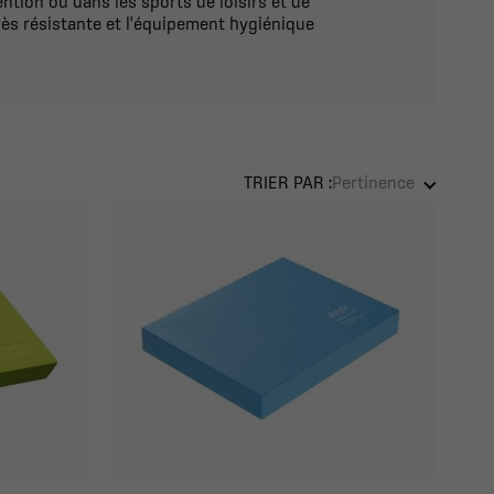
vention ou dans les sports de loisirs et de
rès résistante et l'équipement hygiénique
TRIER PAR :
Pertinence