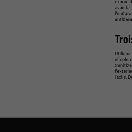
exerce 
avec la 
l'endura
antidéra
Troi
Utilisez
simplem
Sanitiz
l’extéri
facile. 