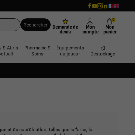
0
Rechercher
Demande de
Mon
Mon
devis
compte
panier
s & Abris
Pharmacie &
Équipements
ootball
Soins
du joueur
Destockage
 et de coordination, telles que la force, la