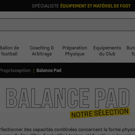
SPÉCIALISTE
ÉQUIPEMENT ET MATÉRIEL DE FOOT
Ballon de
Coaching &
Préparation
Equipements
But
football
Arbitrage
Physique
du Club
f
Proprioception
Balance Pad
BALANCE PAD
NOTRE SÉLECTION
fectionner des capacités combinées concernant la forme physique