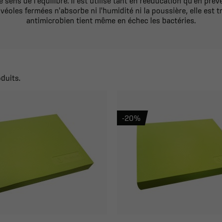
le sens de l'équilibre. Il est utilisé tant en rééducation qu’en pré
éoles fermées n'absorbe ni l'humidité ni la poussière, elle est t
antimicrobien tient même en échec les bactéries.
oduits.
-20%