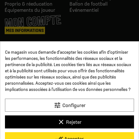
Proprio & réeducation
Ballon de football
Équipements du joueur
Événementiel
MON COMPTE
MES INFORMATIONS
Mes commandes
Ce magasin vous demande d'accepter les cookies afin d'optimiser
Avoirs
les performances, les fonctionnalités des réseaux sociaux et la
Informations
pertinence de la publicité. Les cookies tiers liés aux réseaux sociaux
Suivi de commande
et à la publicité sont utilisés pour vous offrir des fonctionnalités
Devenez revendeur
NOUS SUIVRE
optimisées sur les réseaux sociaux, ainsi que des publicités
personnalisées. Acceptez-vous ces cookies ainsi que les
implications associées à l'utilisation de vos données personnelles ?
SUR LES RÉSEAUX
tune
Configurer
Facebook
YouTube
Instagram
LinkedIn
clear
Rejeter
x
Click For Foot
done_all
Accepter