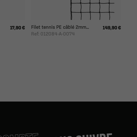
Filet tennis PE câblé 2mm...
17,90 €
149,90 €
Ref: 012084-A-0074