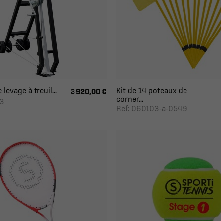
levage à treuil...
Kit de 14 poteaux de
3 920,00 €
corner...
03
Ref: 060103-a-0549