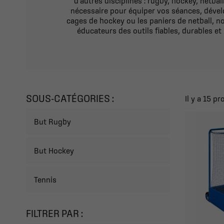
d’autres disciplines : rugby, hockey, netb
nécessaire pour équiper vos séances, dévelo
cages de hockey ou les paniers de netball, not
éducateurs des outils fiables, durables et 
SOUS-CATÉGORIES :
Il y a 15 pr
But Rugby
But Hockey
Tennis
FILTRER PAR :