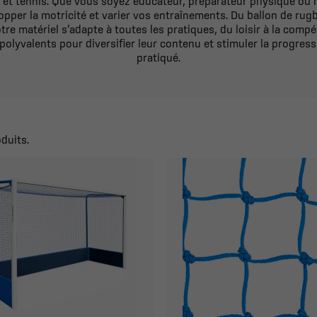
all et tennis. Que vous soyez éducateur, préparateur physique ou 
pper la motricité et varier vos entraînements. Du ballon de rugby
re matériel s’adapte à toutes les pratiques, du loisir à la compéti
polyvalents pour diversifier leur contenu et stimuler la progress
pratiqué.
oduits.