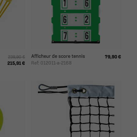
Afficheur de score tennis
79,90 €
239,90 €
Ref: 012011-a-2168
215,91 €