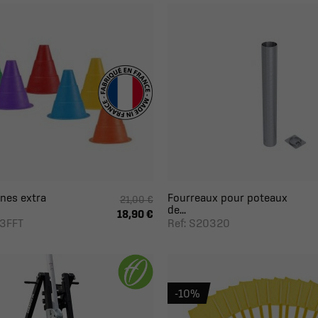
ônes extra
Fourreaux pour poteaux
21,00 €
de...
18,90 €
13FFT
Ref: S20320
-10%