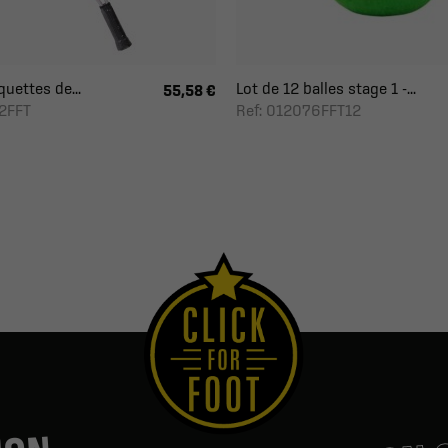
quettes de...
Lot de 12 balles stage 1 -...
55,58 €
2FFT
Ref: 012076FFT12