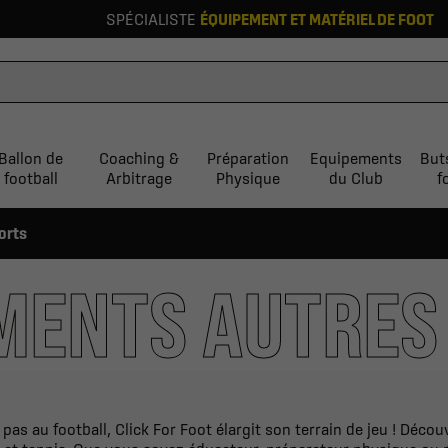
SPÉCIALISTE
ÉQUIPEMENT ET MATÉRIEL DE FOOT
Ballon de
Coaching &
Préparation
Equipements
But
football
Arbitrage
Physique
du Club
f
orts
MENTS AUTRES
pas au football, Click For Foot élargit son terrain de jeu ! Décou