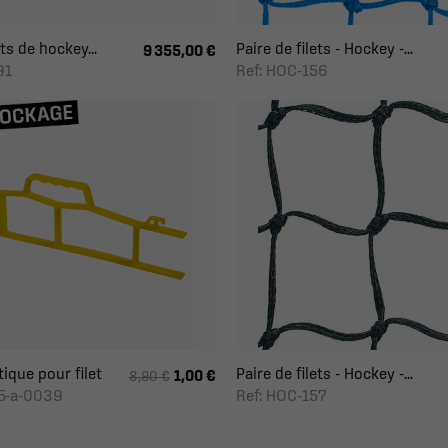
ts de hockey...
Paire de filets - Hockey -...
9 355,00 €
91
Ref: HOC-156
tique pour filet
Paire de filets - Hockey -...
1,00 €
8,90 €
5-a-0039
Ref: HOC-157