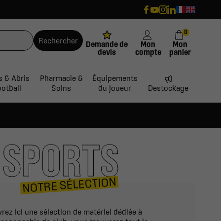
0
Rechercher
Demande de
Mon
Mon
devis
compte
panier
s & Abris
Pharmacie &
Équipements
ootball
Soins
du joueur
Destockage
 SPORTS
NOTRE SÉLECTION
vrez ici une sélection de matériel dédiée à