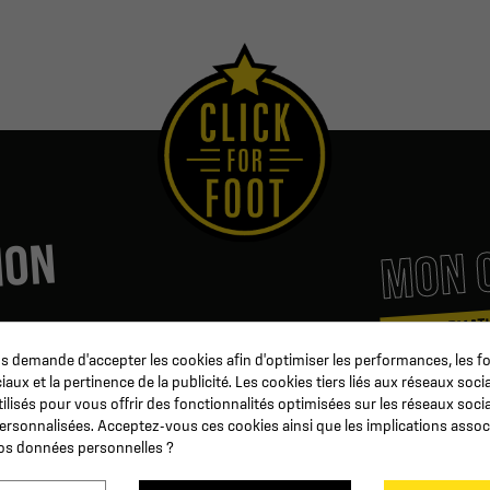
MON 
ION
MES INFORMAT
 demande d'accepter les cookies afin d'optimiser les performances, les fo
Coaching & Arbitrage
Mes command
aux et la pertinence de la publicité. Les cookies tiers liés aux réseaux socia
b
Matériel d'entrainement
Avoirs
tilisés pour vous offrir des fonctionnalités optimisées sur les réseaux soci
Préparation Physique
Informations
personnalisées. Acceptez-vous ces cookies ainsi que les implications assoc
n
Ballon de football
Suivi de com
 vos données personnelles ?
ur
Événementiel
Devenez reve