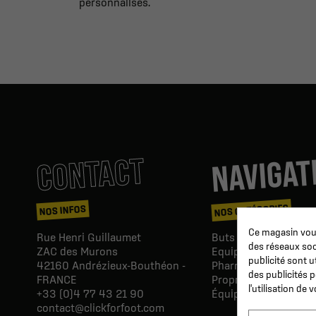
personnalisés.
NAVIGAT
CONTACT
NOS CATÉGORIES
NOS INFOS
Ce magasin vous
Rue Henri Guillaumet
Buts & Abris football
des réseaux soci
ZAC des Murons
Equipements du Clu
publicité sont u
42160
Andrézieux-Bouthéon -
Pharmacie & Soins
des publicités 
FRANCE
Proprio & réeducatio
l'utilisation de
+33 (0)4 77 43 21 90
Équipements du joue
contact@clickforfoot.com