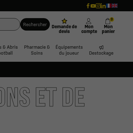
0
Rechercher
Demande de
Mon
Mon
devis
compte
panier
s & Abris
Pharmacie &
Équipements
ootball
Soins
du joueur
Destockage
ONS ET DE