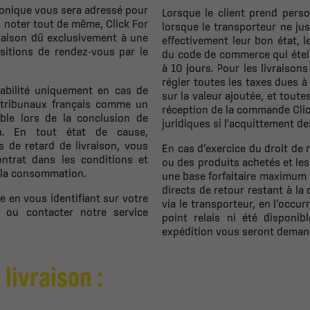
tronique vous sera adressé pour
Lorsque le client prend perso
A noter tout de même, Click For
lorsque le transporteur ne justi
vraison dû exclusivement à une
effectivement leur bon état, l
ositions de rendez-vous par le
du code de commerce qui étein
à 10 jours. Pour les livraison
régler toutes les taxes dues à
sabilité uniquement en cas de
sur la valeur ajoutée, et tout
s tribunaux français comme un
réception de la commande Click
ble lors de la conclusion de
juridiques si l'acquittement des
on. En tout état de cause,
 de retard de livraison, vous
En cas d’exercice du droit de r
ontrat dans les conditions et
ou des produits achetés et les
e la consommation.
une base forfaitaire maximum de
directs de retour restant à la
 en vous identifiant sur votre
via le transporteur, en l’occu
ou contacter notre service
point relais ni été disponib
expédition vous seront demand
 livraison :