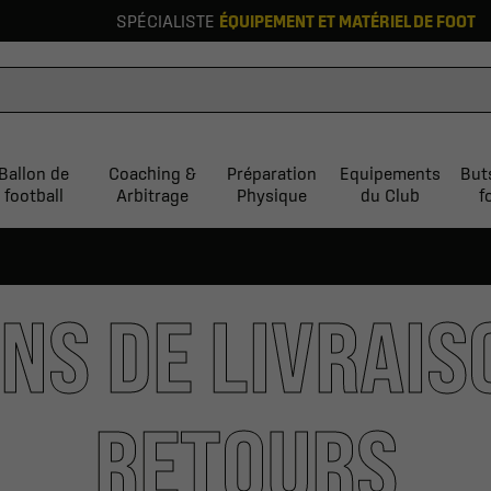
SPÉCIALISTE
ÉQUIPEMENT ET MATÉRIEL DE FOOT
Ballon de
Coaching &
Préparation
Equipements
But
football
Arbitrage
Physique
du Club
f
NS DE LIVRAIS
RETOURS