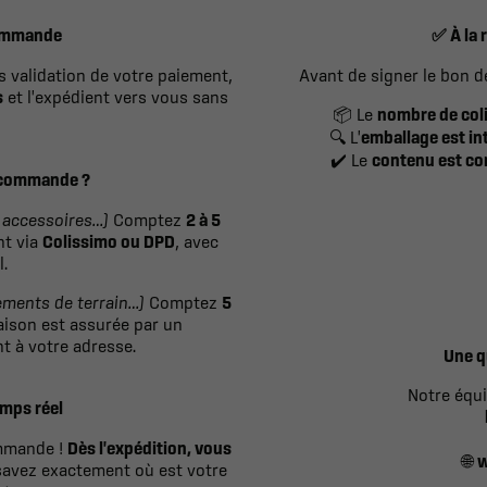
commande
À la 
✅
 validation de votre paiement,
Avant de signer le bon de
s
et l'expédient vers vous sans
Le
nombre de col
📦
L'
emballage est in
🔍
Le
contenu est c
✔️
 commande ?
 accessoires…)
Comptez
2 à 5
nt via
Colissimo ou DPD
, avec
.
ements de terrain…)
Comptez
5
raison est assurée par un
t à votre adresse.
Une q
Notre équi
emps réel
ommande !
Dès l'expédition, vous
w
🌐
 savez exactement où est votre