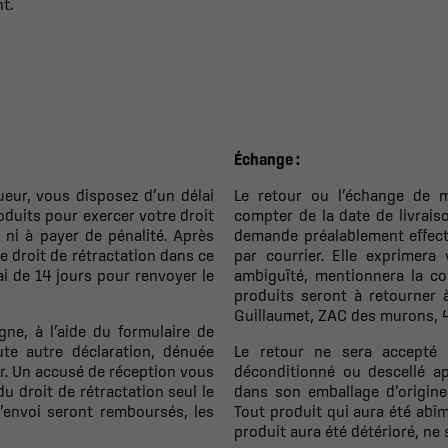
t.
Échange :
eur, vous disposez d’un délai
Le retour ou l’échange de m
oduits pour exercer votre droit
compter de la date de livrais
s ni à payer de pénalité. Après
demande préalablement effect
 droit de rétractation dans ce
par courrier. Elle exprimera
ai de 14 jours pour renvoyer le
ambiguïté, mentionnera la co
produits seront à retourner 
Guillaumet, ZAC des murons
gne, à l’aide du formulaire de
ute autre déclaration, dénuée
Le retour ne sera accepté 
er. Un accusé de réception vous
déconditionné ou descellé apr
 droit de rétractation seul le
dans son emballage d’origine 
d’envoi seront remboursés, les
Tout produit qui aura été abîm
produit aura été détérioré, ne 