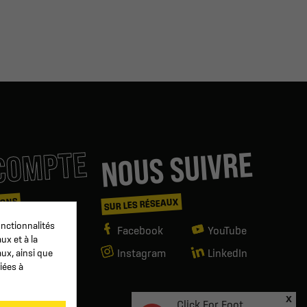
COMPTE
NOUS SUIVRE
IONS
SUR LES RÉSEAUX
nctionnalités
es
Facebook
YouTube
ux et à la
Instagram
LinkedIn
aux, ainsi que
iées à
mande
ndeur
x
Click For Foot