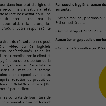
tuer dans leur état d'origine et
Par souci d'hygiène, aucun éc
r re-commercialisation à l’état
suivants :
de la facture d'achat pour une
- Article médical, pharmacie, 
on du produit résultant de
& thermothérapie.
 pour établir la nature, les
produit, votre responsabilité
- Article strap et bande de soin
Aucun échange possible sur les 
 droit de rétractation ne peut
dio, vidéo ou de logiciels
- Article personnalisé (ex: bras
biens confectionnés selon les
biens descellés par le client et
ygiène ou de protection de la
nt, s’il y a lieu, de la totalité
t dans la limite de la somme
ins cher proposé sur le site.
après réception du produit ou
dans un délai de quatorze (14)
xercé par le client.
r les contrats de fourniture de
 du consommateur ou nettement