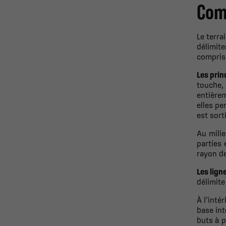
Com
Le terra
délimite
comprise
Les prin
touche, 
entièrem
elles pe
est sort
Au milie
parties 
rayon de
Les lign
délimite
À l’inté
base int
buts à p