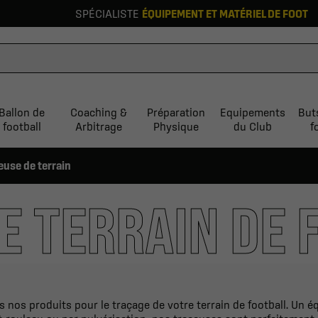
SPÉCIALISTE
ÉQUIPEMENT ET MATÉRIEL DE FOOT
Ballon de
Coaching &
Préparation
Equipements
But
football
Arbitrage
Physique
du Club
f
euse de terrain
E TERRAIN DE 
s nos produits pour le traçage de votre terrain de football. Un 