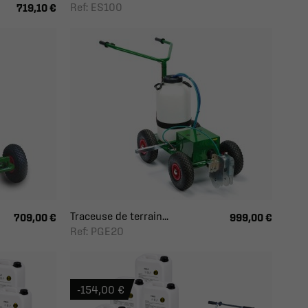
Ref: ES100
719,10 €
Traceuse de terrain...
709,00 €
999,00 €
Ref: PGE20
-154,00 €