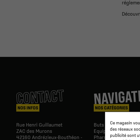
réglemen
Découvre
NAVIGAT
CONTACT
NOS INFOS
NOS CATÉGORIES
Ce magasin vous
Rue Henri Guillaumet
Buts & Abris football
des réseaux soci
ZAC des Murons
Equipements du Clu
publicité sont u
42160
Andrézieux-Bouthéon -
Pharmacie & Soins