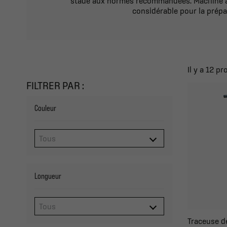
stade aux normes recommandées. Machine à r
considérable pour la prépa
Il y a 12 pr
FILTRER PAR :
Couleur
Longueur
Traceuse de 