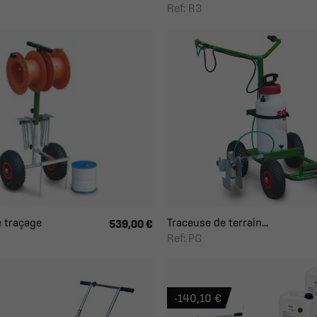
Ref: R3
 traçage
Traceuse de terrain...
539,00 €
Ref: PG
-140,10 €