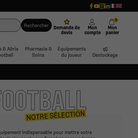
0
Rechercher
Demande de
Mon
Mon
devis
compte
panier
s & Abris
Pharmacie &
Équipements
ootball
Soins
du joueur
Destockage
FOOTBALL
NOTRE SÉLECTION
équipement indispensable pour mettre votre