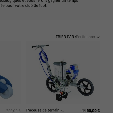
 écologiques et vous feront gagner un temps
ée pour votre club de foot.
TRIER PAR :
Pertinence
Traceuse de terrain -...
4 490,00 €
799,00 €