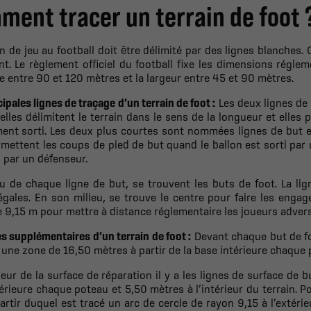
ment tracer un terrain de foot 
in de jeu au football doit être délimité par des lignes blanches. 
nt. Le règlement officiel du football fixe les dimensions réglem
 entre 90 et 120 mètres et la largeur entre 45 et 90 mètres.
cipales lignes de traçage d’un terrain de foot :
Les deux lignes de 
elles délimitent le terrain dans le sens de la longueur et elles
ent sorti. Les deux plus courtes sont nommées lignes de but ell
rmettent les coups de pied de but quand le ballon est sorti par
i par un défenseur.
u de chaque ligne de but, se trouvent les buts de foot. La lig
égales. En son milieu, se trouve le centre pour faire les enga
 9,15 m pour mettre à distance réglementaire les joueurs adver
es supplémentaires d’un terrain de foot :
Devant chaque but de foot
 une zone de 16,50 mètres à partir de la base intérieure chaque p
rieur de la surface de réparation il y a les lignes de surface de 
érieure chaque poteau et 5,50 mètres à l’intérieur du terrain. Po
artir duquel est tracé un arc de cercle de rayon 9,15 à l’extéri