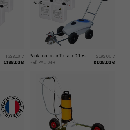
Pack
Pack traceuse Terrain G4 +...
1 328,10 €
2 192,00 €
Ref: PACKG4
1 188,00 €
2 038,00 €