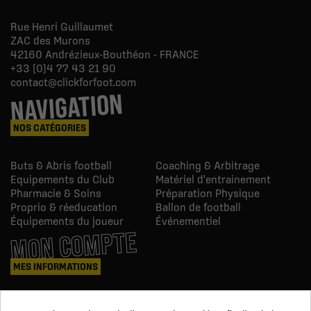
Rue Henri Guillaumet
ZAC des Murons
42160
Andrézieux-Bouthéon - FRANCE
+33 (0)4 77 43 21 90
contact@clickforfoot.com
NAVIGATION
NOS CATÉGORIES
Buts & Abris football
Coaching & Arbitrage
Equipements du Club
Matériel d'entrainement
Pharmacie & Soins
Préparation Physique
Proprio & réeducation
Ballon de football
Équipements du joueur
Événementiel
MON COMPTE
MES INFORMATIONS
Mes commandes