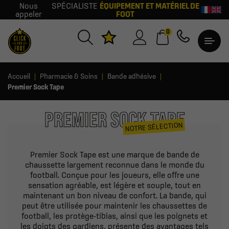
Nous
SPÉCIALISTE
ÉQUIPEMENT ET MATÉRIEL DE
appeler
FOOT
0
Accueil
Pharmacie & Soins
Bande adhésive
Premier Sock Tape
PREMIER SOCK TAPE
NOTRE SÉLECTION
Premier Sock Tape est une marque de bande de
chaussette largement reconnue dans le monde du
football. Conçue pour les joueurs, elle offre une
sensation agréable, est légère et souple, tout en
maintenant un bon niveau de confort. La bande, qui
peut être utilisée pour maintenir les chaussettes de
football, les protège-tibias, ainsi que les poignets et
les doigts des gardiens, présente des avantages tels