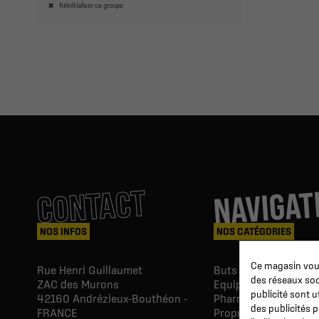
Réinitialiser ce groupe
NAVIGAT
CONTACT
NOS INFOS
NOS CATÉGORIES
Ce magasin vous
Rue Henri Guillaumet
Buts & Abris football
des réseaux soci
ZAC des Murons
Equipements du Clu
publicité sont u
42160
Andrézieux-Bouthéon -
Pharmacie & Soins
des publicités 
FRANCE
Proprio & réeducatio