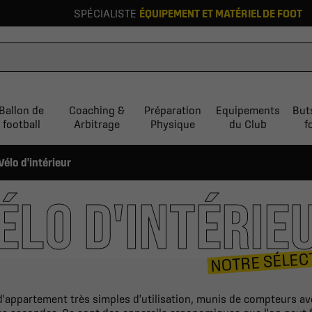
SPÉCIALISTE
ÉQUIPEMENT ET MATÉRIEL DE FOOT
Ballon de
Coaching &
Préparation
Equipements
But
football
Arbitrage
Physique
du Club
f
Vélo d'intérieur
ÉLO D'INTÉRIE
NOTRE SÉLEC
d'appartement très simples d'utilisation, munis de compteurs av