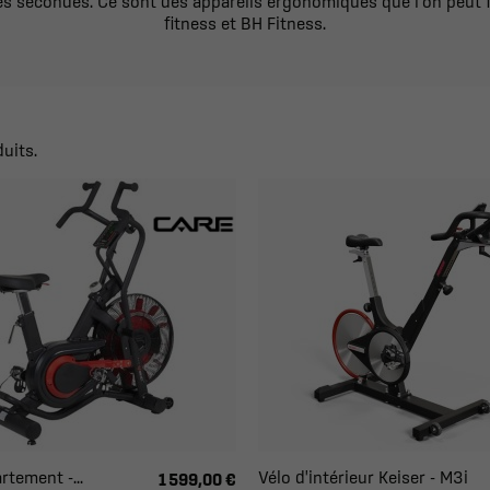
 secondes. Ce sont des appareils ergonomiques que l'on peut f
fitness et BH Fitness.
duits.
rtement -...
Vélo d'intérieur Keiser - M3i
1 599,00 €