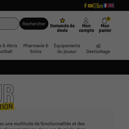
0
Rechercher
Demande de
Mon
Mon
devis
compte
panier
s & Abris
Pharmacie &
Équipements
ootball
Soins
du joueur
Destockage
UR
TION
ec une multitude de fonctionnalités et des