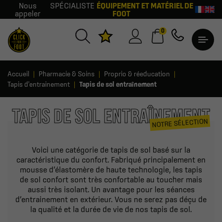
Nous
SPÉCIALISTE
ÉQUIPEMENT ET MATÉRIEL DE
appeler
FOOT
0
Accueil
Pharmacie & Soins
Proprio & réeducation
Tapis d'entrainement
Tapis de sol entraînement
TAPIS DE SOL ENTRAÎNEMENT
NOTRE SÉLECTION
Voici une catégorie de tapis de sol basé sur la
caractéristique du confort. Fabriqué principalement en
mousse d’élastomère de haute technologie, les tapis
de sol confort sont très confortable au toucher mais
aussi très isolant. Un avantage pour les séances
d’entrainement en extérieur. Vous ne serez pas déçu de
la qualité et la durée de vie de nos tapis de sol.