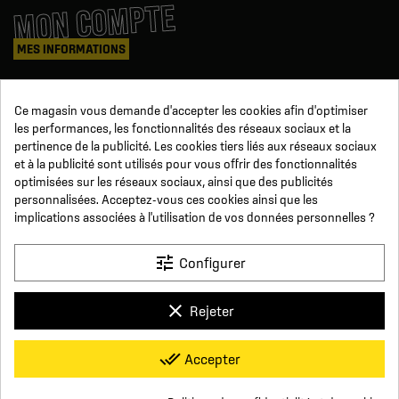
MON COMPTE
MES INFORMATIONS
Mes commandes
Ce magasin vous demande d'accepter les cookies afin d'optimiser
Avoirs
les performances, les fonctionnalités des réseaux sociaux et la
Informations
pertinence de la publicité. Les cookies tiers liés aux réseaux sociaux
Suivi de commande
et à la publicité sont utilisés pour vous offrir des fonctionnalités
Devenez revendeur
NOUS SUIVRE
optimisées sur les réseaux sociaux, ainsi que des publicités
personnalisées. Acceptez-vous ces cookies ainsi que les
implications associées à l'utilisation de vos données personnelles ?
SUR LES RÉSEAUX
tune
Configurer
Facebook
YouTube
Instagram
LinkedIn
clear
Rejeter
x
Click For Foot
done_all
Accepter
4.7
Conditions générales de vente
Paiement sécurisé
Qui sommes-nous ?
Foire aux Questions
Mentions légales
Basé sur
16
avis
Conditions de livraisons et de retours
Respect de la vie privée