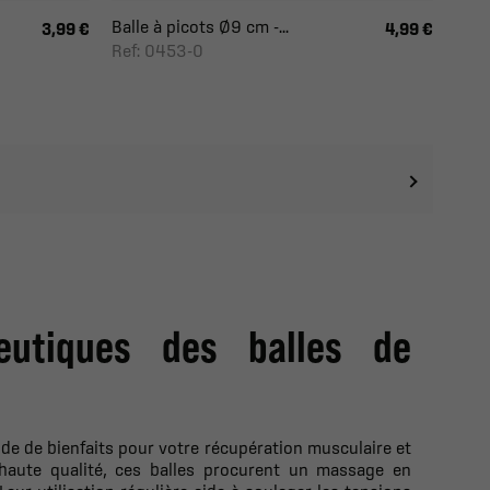
Balle à picots Ø9 cm -...
3,99 €
4,99 €
Ref: 0453-0
peutiques des balles de
ude de bienfaits pour votre récupération musculaire et
haute qualité, ces balles procurent un massage en