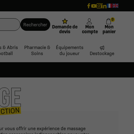
0
Rechercher
Demande de
Mon
Mon
devis
compte
panier
s & Abris
Pharmacie &
Équipements
ootball
Soins
du joueur
Destockage
GE
ECTION
our vous offrir une expérience de massage