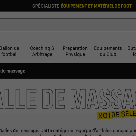
SPÉCIALISTE
ÉQUIPEMENT ET MATÉRIEL DE FOOT
Ballon de
Coaching &
Préparation
Equipements
But
football
Arbitrage
Physique
du Club
f
e de massage
ALLE DE MASSA
NOTRE SÉL
balles de massage. Cette catégorie regorge d'articles conçus p