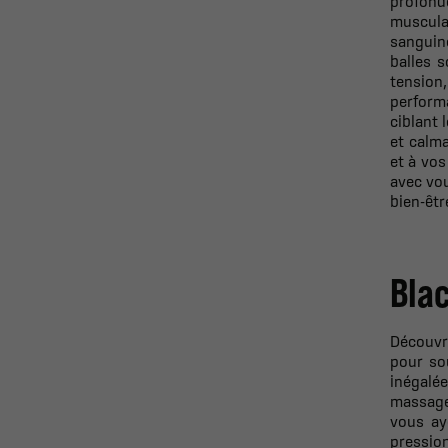
profonde
musculai
sanguine
balles s
tension
performa
ciblant 
et calma
et à vos
avec vou
bien-êtr
Blac
Découvr
pour so
inégalée
massage 
vous ay
pressio