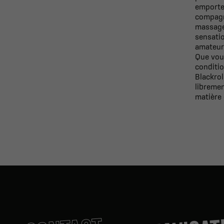
emporter
compagno
massage 
sensati
amateurs
Que vous
conditio
Blackro
libremen
matière 