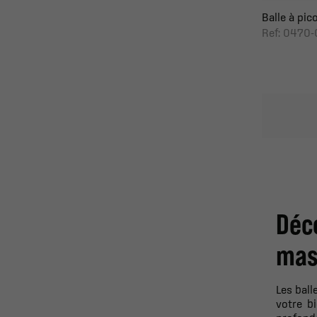
Balle à pic
Ref: 0470-
Déc
mas
Les ball
votre b