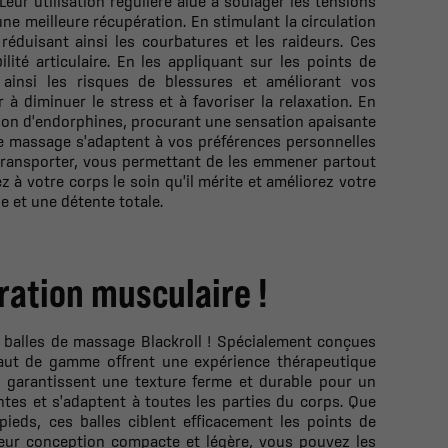
eur utilisation régulière aide à soulager les tensions
ne meilleure récupération. En stimulant la circulation
réduisant ainsi les courbatures et les raideurs. Ces
ilité articulaire. En les appliquant sur les points de
ainsi les risques de blessures et améliorant vos
 à diminuer le stress et à favoriser la relaxation. En
ation d'endorphines, procurant une sensation apaisante
 de massage s'adaptent à vos préférences personnelles
à transporter, vous permettant de les emmener partout
z à votre corps le soin qu'il mérite et améliorez votre
e et une détente totale.
ération musculaire !
s balles de massage Blackroll ! Spécialement conçues
haut de gamme offrent une expérience thérapeutique
es garantissent une texture ferme et durable pour un
tes et s'adaptent à toutes les parties du corps. Que
ieds, ces balles ciblent efficacement les points de
leur conception compacte et légère, vous pouvez les