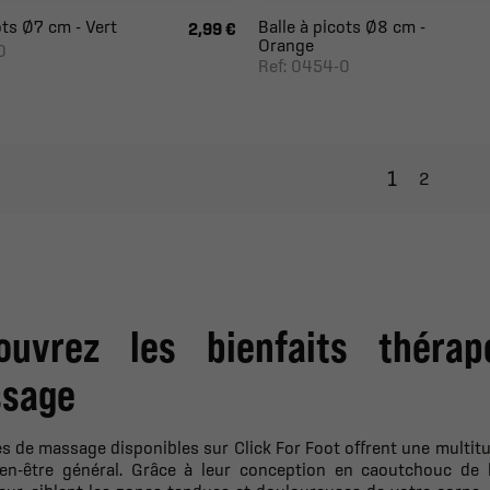
ots Ø7 cm - Vert
Balle à picots Ø8 cm -
2,99 €
Orange
0
Ref: 0454-0
1
2
ouvrez les bienfaits théra
sage
es de massage disponibles sur Click For Foot offrent une multit
ien-être général. Grâce à leur conception en caoutchouc de 