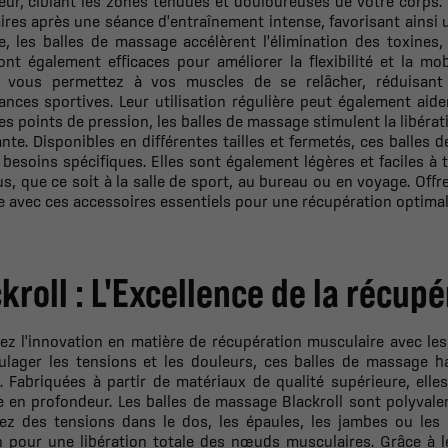
ur, ciblant les zones tendues et douloureuses de votre corps. L
res après une séance d'entraînement intense, favorisant ainsi u
, les balles de massage accélèrent l'élimination des toxines, 
ont également efficaces pour améliorer la flexibilité et la mob
, vous permettez à vos muscles de se relâcher, réduisant 
nces sportives. Leur utilisation régulière peut également aider
les points de pression, les balles de massage stimulent la libér
nte. Disponibles en différentes tailles et fermetés, ces balles
 besoins spécifiques. Elles sont également légères et faciles 
s, que ce soit à la salle de sport, au bureau ou en voyage. Offre
e avec ces accessoires essentiels pour une récupération optimal
kroll : L'Excellence de la récup
ez l'innovation en matière de récupération musculaire avec le
ulager les tensions et les douleurs, ces balles de massage 
. Fabriquées à partir de matériaux de qualité supérieure, ell
en profondeur. Les balles de massage Blackroll sont polyvalen
ez des tensions dans le dos, les épaules, les jambes ou les p
n pour une libération totale des nœuds musculaires. Grâce à 