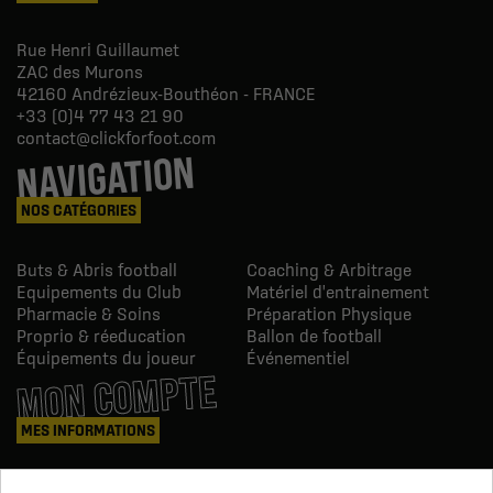
Rue Henri Guillaumet
ZAC des Murons
42160
Andrézieux-Bouthéon - FRANCE
+33 (0)4 77 43 21 90
contact@clickforfoot.com
NAVIGATION
NOS CATÉGORIES
Buts & Abris football
Coaching & Arbitrage
Equipements du Club
Matériel d'entrainement
Pharmacie & Soins
Préparation Physique
Proprio & réeducation
Ballon de football
Équipements du joueur
Événementiel
MON COMPTE
MES INFORMATIONS
Mes commandes