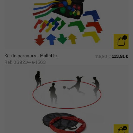
Kit de parcours - Mallette...
113,91 €
119,90 €
Ref: 069214-a-1563