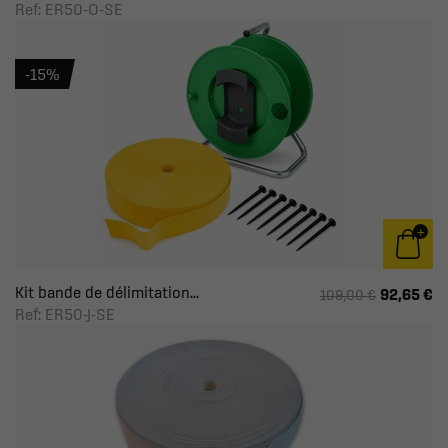
Ref: ER50-O-SE
-15%
Kit bande de délimitation...
92,65 €
109,00 €
Ref: ER50-J-SE