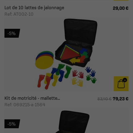
Lot de 10 lattes de jalonnage
29,00 €
Ref: AT002-10
-5%
Kit de motricité - mallette...
79,23 €
83,40 €
Ref: 069215-a-1564
-5%