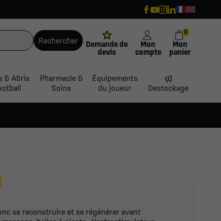
0
Rechercher
Demande de
Mon
Mon
devis
compte
panier
s & Abris
Pharmacie &
Équipements
ootball
Soins
du joueur
Destockage
N
onc se reconstruire et se régénérer avant