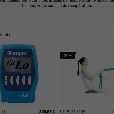
r Foot, sélectionne donc des articles de récupération : Rouleau de
ballons, yoga, coussin de récupération.
oduits.
-20%
 1.0
Ceinture Yoga
229,99 €