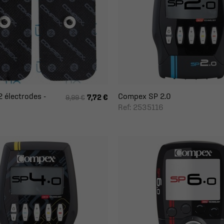
 électrodes -
Compex SP 2.0
7,72 €
9,99 €
Ref: 2535116