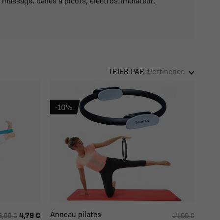
 massage, balles à picots, électrostimulateur,
TRIER PAR :
Pertinence
-10%
Anneau pilates
4,79 €
5,99 €
14,99 €