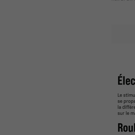
Éle
Le stimu
se propa
la diffé
sur le m
Rou