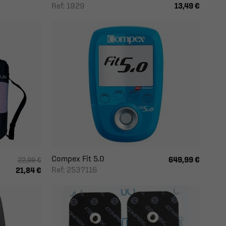
Ref: 1929
13,49 €
Compex Fit 5.0
649,99 €
22,99 €
Ref: 2537116
21,84 €