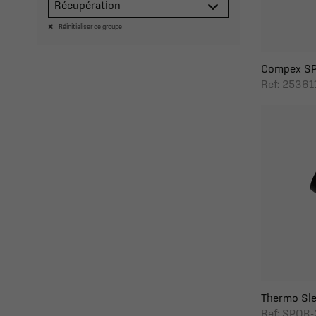
Récupération
Réinitialiser ce groupe
Compex SP
Ref: 25361
Thermo Sle
Ref: SPOR-