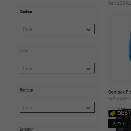
Ref: 25331
Couleur
Taille
Hauteur
Compex Fit
Ref: 25341
-2,27 €
Largeur