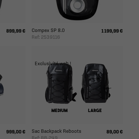
Compex SP 8.0
899,99 €
1 199,99 €
Ref: 2539116
Exclusivité web !
Sac Backpack Reboots
999,00 €
89,00 €
Ref: RB-249