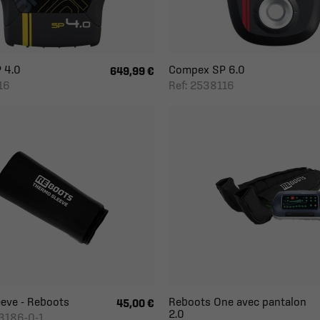
 4.0
Compex SP 6.0
649,99 €
16
Ref: 2538116
eve - Reboots
Reboots One avec pantalon
45,00 €
2.0
3186-0-1