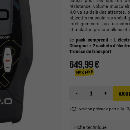
conçu pour les sportifs dé
résistance, volume musculai
4.0 va au-delà des attentes,
objectifs musculaires spécifiq
intelligemment aux caractér
stimulation personnalisée et e
Le pack comprend : 1 électr
Chargeur + 2 sachets d'électr
Trousse de transport
649,99 €
PRIX FIXE
-
+
AJOUT
Livraison prévue à partir du 
Fiche technique