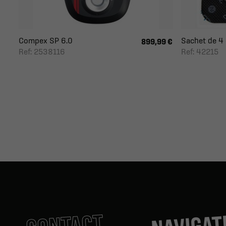
Compex SP 6.0
Sachet de 4 é
899,99 €
Ref: 2538116
Ref: 42215