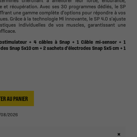
terminés cherchant à améliorer leur force, endurance,
re et récupération. Avec ses 30 programmes dédiés, le SP
 offrant une gamme complète d'options pour répondre à vos
ues. Grâce à la technologie Mi innovante, le SP 4.0 s'ajuste
istiques individuelles de vos muscles, garantissant une
fficace.
ostimulateur + 4 câbles à Snap + 1 Câble mi-sensor + 1
odes Snap 5x10 cm + 2 sachets d'électrodes Snap 5x5 cm + 1
ER AU PANIER
13/08/2026