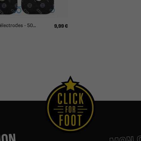
lectrodes - 50...
9,99 €