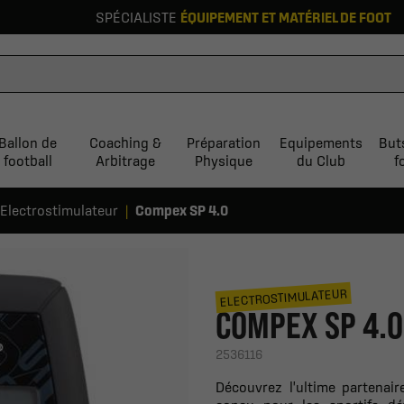
SPÉCIALISTE
ÉQUIPEMENT ET MATÉRIEL DE FOOT
Ballon de
Coaching &
Préparation
Equipements
But
football
Arbitrage
Physique
du Club
f
Electrostimulateur
Compex SP 4.0
ELECTROSTIMULATEUR
COMPEX SP 4.0
2536116
Découvrez l'ultime partena