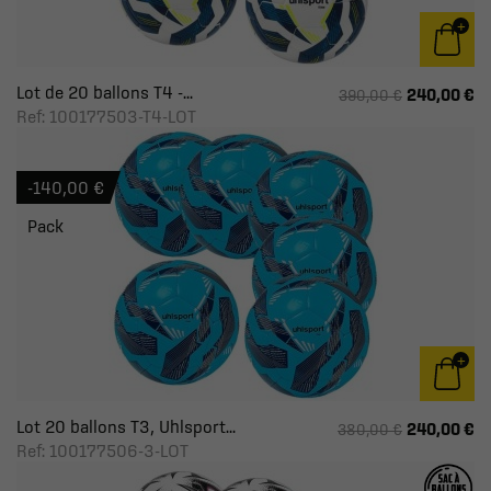
Lot de 20 ballons T4 -...
240,00 €
390,00 €
Ref: 100177503-T4-LOT
-140,00 €
Pack
Lot 20 ballons T3, Uhlsport...
240,00 €
380,00 €
Ref: 100177506-3-LOT