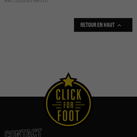
Ref: L120081-59-LOT
RETOUR EN HAUT

CONTACT