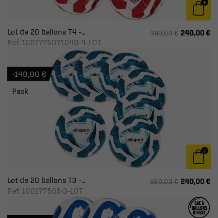
Lot de 20 ballons T4 -...
240,00 €
390,00 €
Ref: 1001775071040-4-LOT
-140,00 €
Pack
Lot de 20 ballons T3 -...
240,00 €
380,00 €
Ref: 100177505-3-LOT