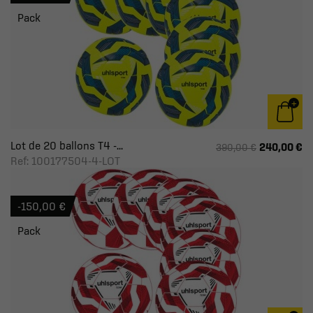
Pack
Lot de 20 ballons T4 -...
240,00 €
390,00 €
Ref: 100177504-4-LOT
-150,00 €
Pack