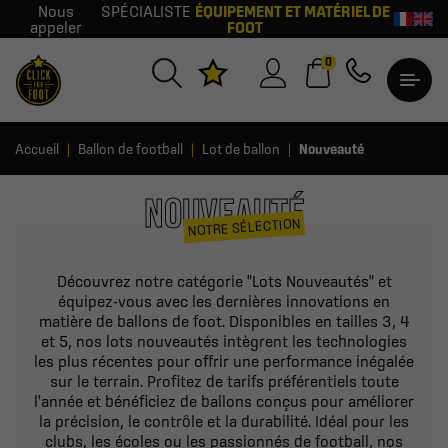
Nous
SPÉCIALISTE
ÉQUIPEMENT ET MATÉRIEL DE
appeler
FOOT
0
Accueil
Ballon de football
Lot de ballon
Nouveauté
NOUVEAUTÉ
NOTRE SÉLECTION
Découvrez notre catégorie "Lots Nouveautés" et
équipez-vous avec les dernières innovations en
matière de ballons de foot. Disponibles en tailles 3, 4
et 5, nos lots nouveautés intègrent les technologies
les plus récentes pour offrir une performance inégalée
sur le terrain. Profitez de tarifs préférentiels toute
l'année et bénéficiez de ballons conçus pour améliorer
la précision, le contrôle et la durabilité. Idéal pour les
clubs, les écoles ou les passionnés de football, nos