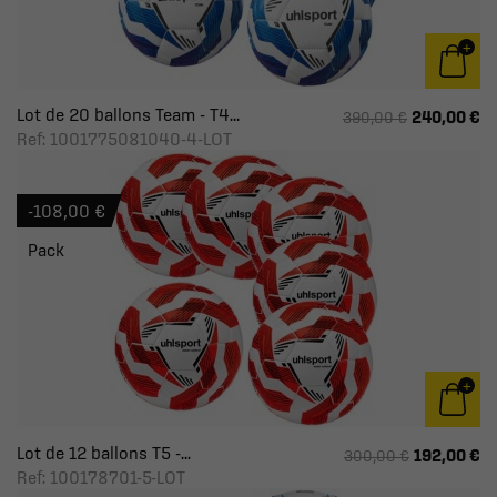
Lot de 20 ballons Team - T4...
240,00 €
390,00 €
Ref: 1001775081040-4-LOT
-108,00 €
Pack
Lot de 12 ballons T5 -...
192,00 €
300,00 €
Ref: 100178701-5-LOT