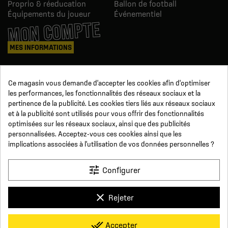
Proprio & réeducation
Ballon de football
Équipements du joueur
Événementiel
MON COMPTE
MES INFORMATIONS
Mes commandes
Ce magasin vous demande d'accepter les cookies afin d'optimiser
Avoirs
les performances, les fonctionnalités des réseaux sociaux et la
Informations
pertinence de la publicité. Les cookies tiers liés aux réseaux sociaux
Suivi de commande
et à la publicité sont utilisés pour vous offrir des fonctionnalités
Devenez revendeur
NOUS SUIVRE
optimisées sur les réseaux sociaux, ainsi que des publicités
personnalisées. Acceptez-vous ces cookies ainsi que les
implications associées à l'utilisation de vos données personnelles ?
SUR LES RÉSEAUX
tune
Configurer
Facebook
YouTube
Instagram
LinkedIn
clear
Rejeter
x
Click For Foot
done_all
Accepter
4.7
Conditions générales de vente
Paiement sécurisé