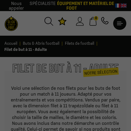
Nous
SPÉCIALISTE
ÉQUIPEMENT ET MATÉRIEL DE
appeler
FOOT
0
Accueil
Buts & Abris football
Filets de football
Filet de but à 11 - Adulte
FILET DE BUT À 11 - ADULTE
NOTRE SÉLECTION
Voici une sélection de nos filets pour les buts de foot
pour un match à 11 joueurs. Adapté pour vos
entraînements et vos compétitions. Vendus par paire,
avec la dimension filet à 11 trapézoïdale ou filet à 11
européen. Vous avez également la possibilité de
choisir la taille de mailles, le diamètre et les coloris.
Nous avons inclus dans notre démarche un contrôle
qualité. Celui-ci permet de savoir si nos produits sont