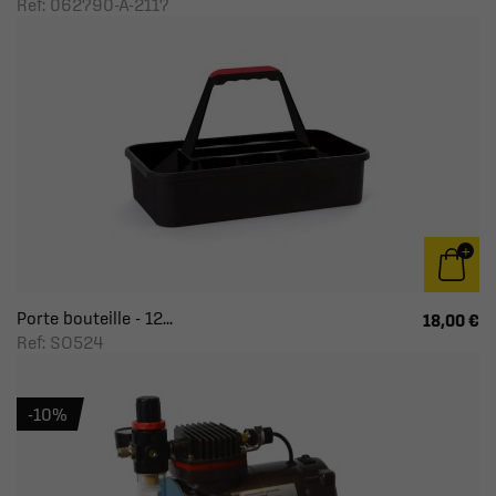
Ref: 062790-A-2117
Porte bouteille - 12...
18,00 €
Ref: SO524
-10%