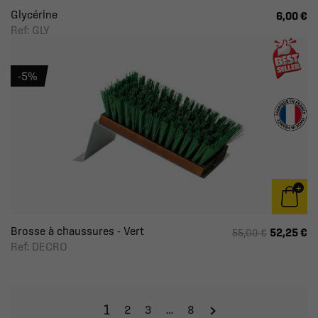
Glycérine
6,00 €
Ref: GLY
-5%
Brosse à chaussures - Vert
52,25 €
55,00 €
Ref: DECRO
1
2
3
…
8