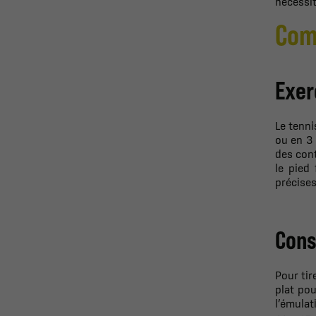
nécessit
Com
Exer
Le tenni
ou en 3 
des cont
le pied
précises
Cons
Pour tir
plat pou
l’émulat