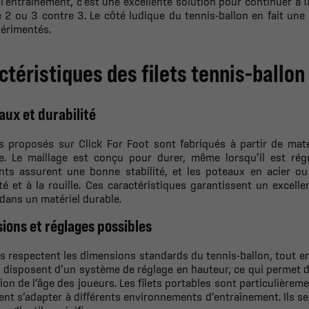
 l’entraînement, c’est une excellente solution pour continuer à fa
 2 ou 3 contre 3. Le côté ludique du tennis-ballon en fait une 
périmentés.
ctéristiques des filets tennis-ballon
aux et durabilité
ts proposés sur Click For Foot sont fabriqués à partir de maté
ve. Le maillage est conçu pour durer, même lorsqu’il est régu
nts assurent une bonne stabilité, et les poteaux en acier ou
té et à la rouille. Ces caractéristiques garantissent un excell
 dans un matériel durable.
ions et réglages possibles
ts respectent les dimensions standards du tennis-ballon, tout en
disposent d’un système de réglage en hauteur, ce qui permet de 
ion de l’âge des joueurs. Les filets portables sont particulière
ent s’adapter à différents environnements d’entraînement. Ils 