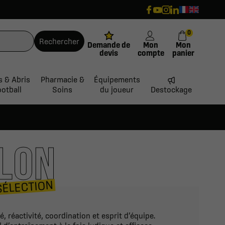
0
Rechercher
Demande de
Mon
Mon
devis
compte
panier
s & Abris
Pharmacie &
Équipements
ootball
Soins
du joueur
Destockage
LLON
SÉLECTION
, réactivité, coordination et esprit d’équipe.