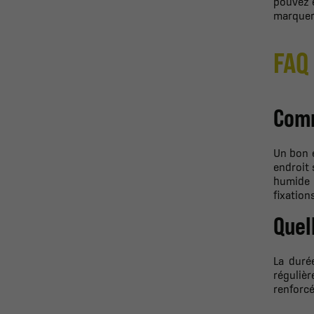
pouvez é
marquer 
FAQ 
Comm
Un bon e
endroit 
humide p
fixation
Quell
La duré
réguliè
renforcé