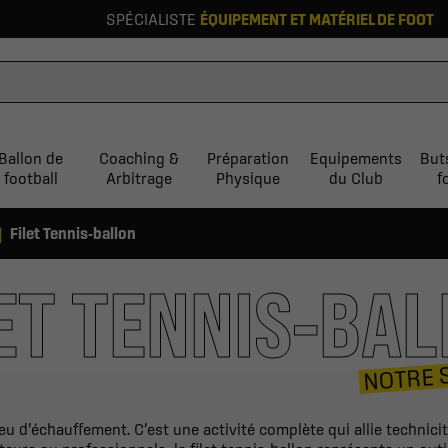
SPÉCIALISTE
ÉQUIPEMENT ET MATÉRIEL DE FOOT
Ballon de
Coaching &
Préparation
Equipements
But
football
Arbitrage
Physique
du Club
f
Filet Tennis-ballon
ET TENNIS-BA
NOTRE 
eu d’échauffement. C’est une activité complète qui allie technicité