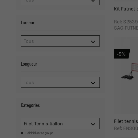
Kit Futnet o
Ref: S253
Largeur
SAC-FUTNE
-5%
Longueur
Catégories
Filet tennis
Filet Tennis-ballon
Ref: EN30
Réinitialiser ce groupe