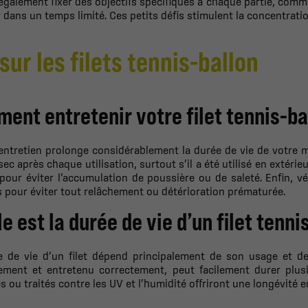
galement fixer des objectifs spécifiques à chaque partie, comm
dans un temps limité. Ces petits défis stimulent la concentratio
sur les filets tennis-ballon
ent entretenir votre filet tennis-ba
ntretien prolonge considérablement la durée de vie de votre ma
sec après chaque utilisation, surtout s’il a été utilisé en extéri
our éviter l’accumulation de poussière ou de saleté. Enfin, vér
s pour éviter tout relâchement ou détérioration prématurée.
e est la durée de vie d’un filet tenni
e de vie d’un filet dépend principalement de son usage et de
rement et entretenu correctement, peut facilement durer plus
s ou traités contre les UV et l’humidité offriront une longévité