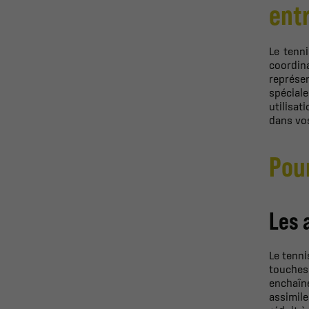
ent
Le tenni
coordina
représe
spécial
utilisat
dans vos
Pour
Les 
Le tenni
touches 
enchaîne
assimile