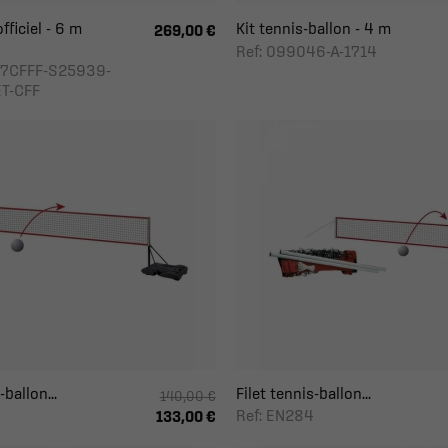
fficiel - 6 m
Kit tennis-ballon - 4 m
269,00 €
Ref: 099046-A-1714
97CFFF-S25939-
T-CFF
-ballon...
Filet tennis-ballon...
140,00 €
Ref: EN284
0
133,00 €