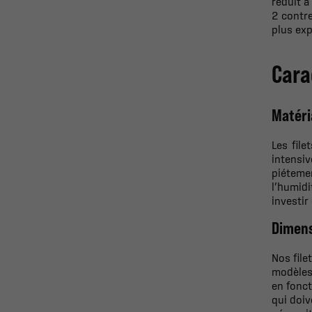
réduit à
2 contre
plus ex
Cara
Matéri
Les file
intensi
piéteme
l’humidi
investir
Dimens
Nos file
modèles 
en fonct
qui doiv