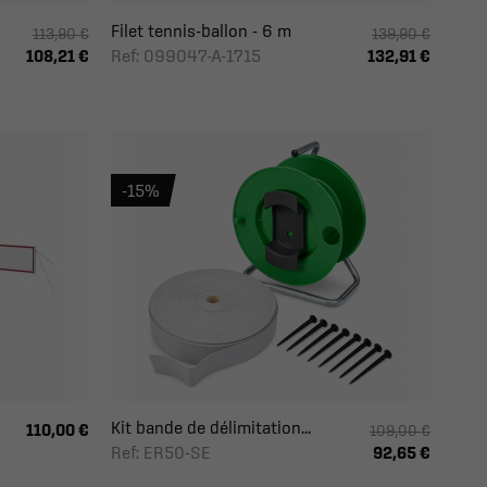
Filet tennis-ballon - 6 m
113,90 €
139,90 €
Ref: 099047-A-1715
108,21 €
132,91 €
-15%
Kit bande de délimitation...
110,00 €
109,00 €
Ref: ER50-SE
92,65 €