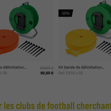
-15%
e délimitation...
Kit bande de délimitation...
109,00 €
O-SE
Ref: ER50-J-SE
92,65 €
 les clubs de football cherchant