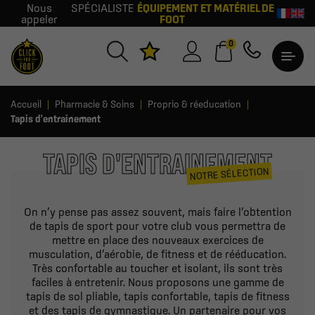
Nous
SPÉCIALISTE
ÉQUIPEMENT ET MATÉRIEL DE
appeler
FOOT
0
Accueil
Pharmacie & Soins
Proprio & réeducation
Tapis d'entrainement
TAPIS D'ENTRAINEMENT
NOTRE SÉLECTION
On n’y pense pas assez souvent, mais faire l’obtention
de tapis de sport pour votre club vous permettra de
mettre en place des nouveaux exercices de
musculation, d’aérobie, de fitness et de rééducation.
Très confortable au toucher et isolant, ils sont très
faciles à entretenir. Nous proposons une gamme de
tapis de sol pliable, tapis confortable, tapis de fitness
et des tapis de gymnastique. Un partenaire pour vos