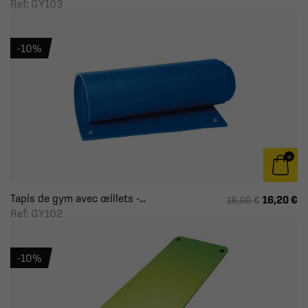
Ref: GY103
-10%
Tapis de gym avec œillets -...
16,20 €
18,00 €
Ref: GY102
-10%