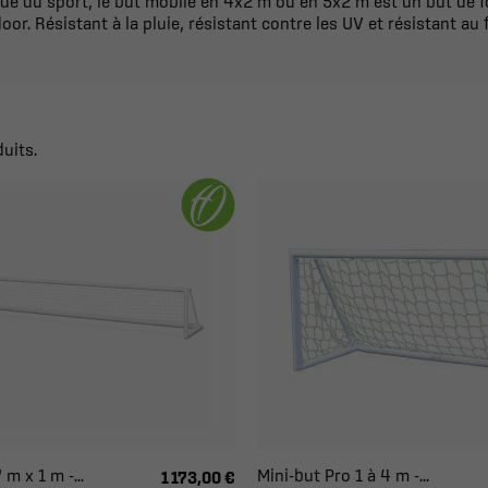
e du sport, le but mobile en 4x2 m ou en 5x2 m est un but de fo
oor. Résistant à la pluie, résistant contre les UV et résistant au f
duits.
 m x 1 m -...
Mini-but Pro 1 à 4 m -...
1 173,00 €