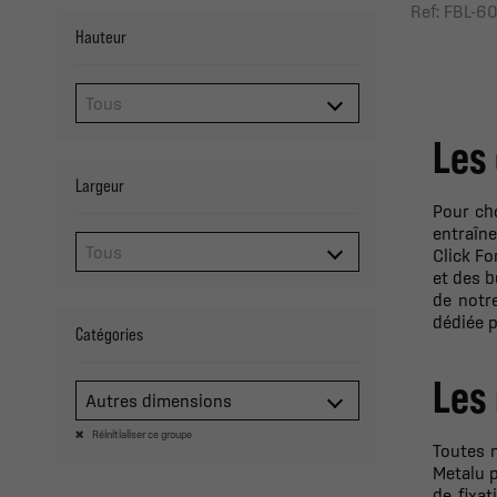
Ref: FBL-6
Hauteur
Les
Largeur
Pour cho
entraîne
Click F
et des b
de notr
dédiée p
Catégories
Les
Autres dimensions
Réinitialiser ce groupe
Toutes n
Metalu 
de fixat