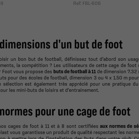
09
Ref: FBL-606
 dimensions d'un but de foot
isir un bon but de football, définissez tout d’abord son usage
ments, la compétition ? Les utilisateurs de cette cage de foot
or Foot vous propose des
buts de football à 11
de dimension 7.32 
uts pour des écoles de football, dimension 3 ou 4 x 1.50 m pour
e sélection est également très apprécié pour une pratique du 
our les mini-buts de loisirs et d’entrainement.
 normes pour une cage de foot
os cages de foot à 11 et à 8 sont certifiées
aux normes de sé
plast vous garantisse un produit de qualité respectant les no
ion à mettre lors de l'installation des buts dans votre club. 