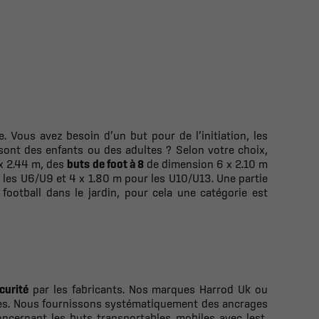
. Vous avez besoin d’un but pour de l’initiation, les
 sont des enfants ou des adultes ? Selon votre choix,
x 2.44 m, des
buts de foot à 8
de dimension 6 x 2.10 m
 les U6/U9 et 4 x 1.80 m pour les U10/U13. Une partie
football dans le jardin, pour cela une catégorie est
curité
par les fabricants. Nos marques Harrod Uk ou
rmes. Nous fournissons systématiquement des ancrages
Concernant les buts transportables mobiles avec lest,