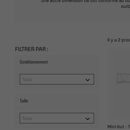
une autre dimension de but conforme au cod
outd
Il y a 2 pro
FILTRER PAR :
Conditionnement
Taille
Mini-but - 7