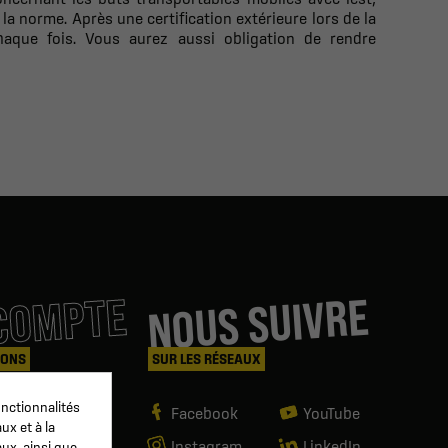
la norme. Après une certification extérieure lors de la
haque fois. Vous aurez aussi obligation de rendre
COMPTE
NOUS SUIVRE
IONS
SUR LES RÉSEAUX
nctionnalités
es
Facebook
YouTube
ux et à la
Instagram
LinkedIn
aux, ainsi que