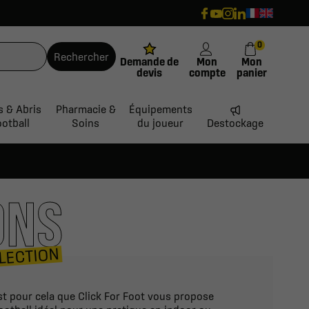
0
Rechercher
Demande de
Mon
Mon
devis
compte
panier
s & Abris
Pharmacie &
Équipements
ootball
Soins
du joueur
Destockage
ONS
LECTION
st pour cela que Click For Foot vous propose