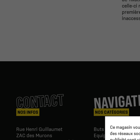
celle-ci
premièr
inaccess
NAVIGAT
CONTACT
NOS INFOS
NOS CATÉGORIES
Ce magasin vous
Rue Henri Guillaumet
Buts & Abris football
des réseaux soci
ZAC des Murons
Equipements du Clu
publicité sont u