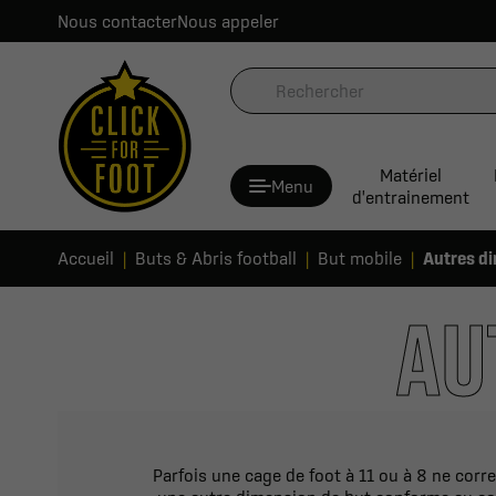
Nous contacter
Nous appeler
Matériel
Menu
d'entrainement
Accueil
Buts & Abris football
But mobile
Autres d
AU
Parfois une cage de foot à 11 ou à 8 ne cor