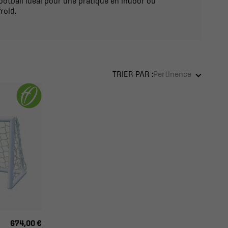
otball idéal pour une pratique en indoor ou
roid.
TRIER PAR :
Pertinence
674,00 €