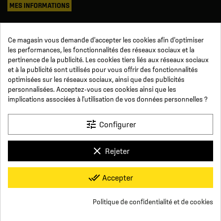
MES INFORMATIONS
Mes commandes
Ce magasin vous demande d'accepter les cookies afin d'optimiser
Avoirs
les performances, les fonctionnalités des réseaux sociaux et la
Informations
pertinence de la publicité. Les cookies tiers liés aux réseaux sociaux
Suivi de commande
et à la publicité sont utilisés pour vous offrir des fonctionnalités
Devenez revendeur
NOUS SUIVRE
optimisées sur les réseaux sociaux, ainsi que des publicités
personnalisées. Acceptez-vous ces cookies ainsi que les
implications associées à l'utilisation de vos données personnelles ?
SUR LES RÉSEAUX
tune
Configurer
Facebook
YouTube
Instagram
LinkedIn
clear
Rejeter
x
Click For Foot
done_all
Accepter
4.7
Conditions générales de vente
Paiement sécurisé
Qui sommes-nous ?
Foire aux Questions
Mentions légales
Basé sur
16
avis
Conditions de livraisons et de retours
Respect de la vie privée
Politique de confidentialité et de cookies
Nous contacter
group_work
Consentement aux cookies