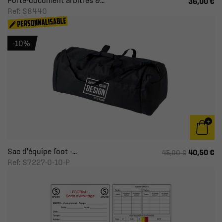
Porte-document arbitres &...
36,00 €
Ref: S8440
-10%
Sac d'équipe foot -...
40,50 €
45,00 €
Ref: S7227-0-10-P