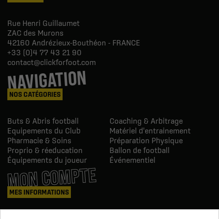
Rue Henri Guillaumet
ZAC des Murons
42160
Andrézieux-Bouthéon - FRANCE
+33 (0)4 77 43 21 90
contact@clickforfoot.com
NAVIGATION
NOS CATÉGORIES
Buts & Abris football
Coaching & Arbitrage
Equipements du Club
Matériel d'entrainement
Pharmacie & Soins
Préparation Physique
Proprio & réeducation
Ballon de football
Équipements du joueur
Événementiel
MON COMPTE
MES INFORMATIONS
Mes commandes