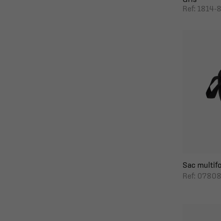
Ref: 1814-
Sac multif
Ref: 0780