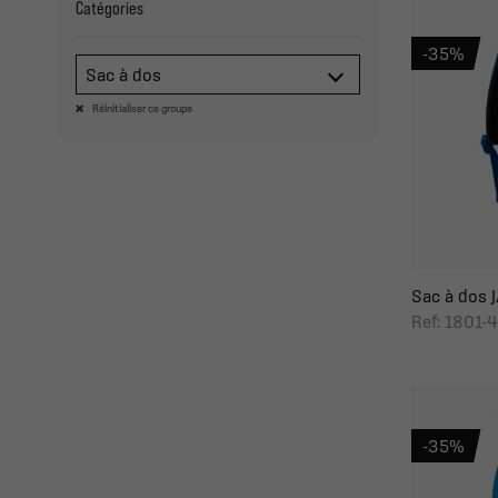
Catégories
-35%
Sac à dos
Réinitialiser ce groupe
Sac à dos J
Ref: 1801-
-35%