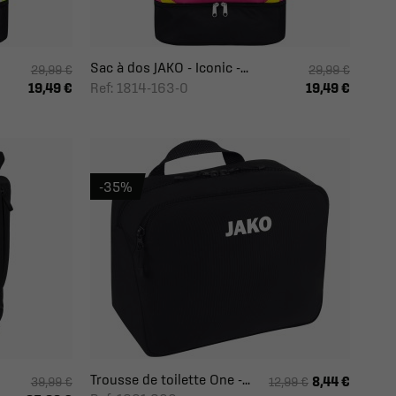
Sac à dos JAKO - Iconic -...
29,99 €
29,99 €
Ref: 1814-163-0
19,49 €
19,49 €
-35%
Trousse de toilette One -...
8,44 €
39,99 €
12,99 €