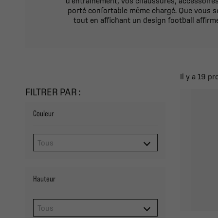
d’entraînement, vos chaussures, accessoires 
porté confortable même chargé. Que vous so
tout en affichant un design football affirm
Il y a 19 pr
FILTRER PAR :
Couleur
Hauteur