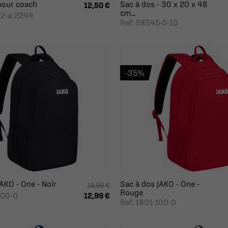
pour coach
Sac à dos - 30 x 20 x 48
12,50 €
cm...
02-a-2244
Ref: S8545-0-10
-35%
AKO - One - Noir
Sac à dos JAKO - One -
19,99 €
Rouge
800-0
12,99 €
Ref: 1801-100-0