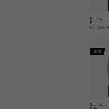
Sac à dos J
Bleu
Ref: 1814-
-35%
Sac à dos J
Gris