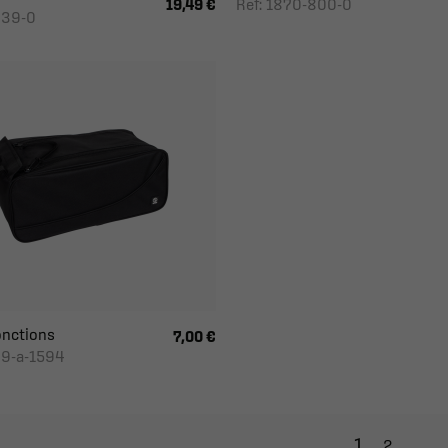
Ref: 1870-800-0
19,49 €
839-0
onctions
7,00 €
89-a-1594
1
2