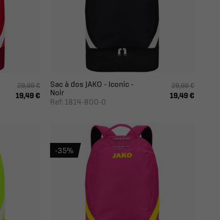
Sac à dos JAKO - Iconic -
29,99 €
29,99 €
Noir
19,49 €
19,49 €
Ref: 1814-800-0
-35%