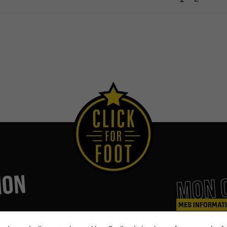
MON 
ION
MES INFORMAT