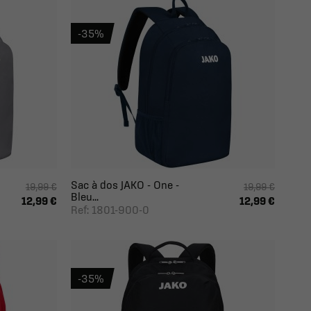
-35%
Sac à dos JAKO - One -
19,99 €
19,99 €
Bleu...
12,99 €
12,99 €
Ref: 1801-900-0
-35%