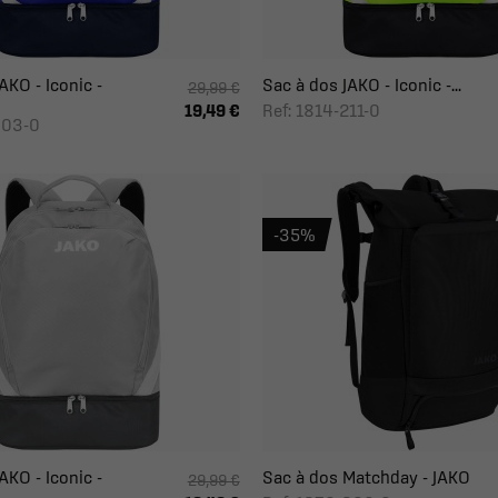
AKO - Iconic -
Sac à dos JAKO - Iconic -...
29,99 €
Ref: 1814-211-0
19,49 €
403-0
-35%
AKO - Iconic -
Sac à dos Matchday - JAKO
29,99 €