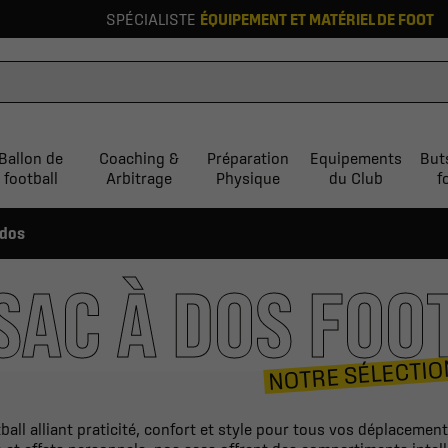
SPÉCIALISTE
ÉQUIPEMENT ET MATÉRIEL DE FOOT
Ballon de
Coaching &
Préparation
Equipements
But
football
Arbitrage
Physique
du Club
f
 dos
SAC À DOS FOO
NOTRE SÉLECTIO
ball alliant praticité, confort et style pour tous vos déplaceme