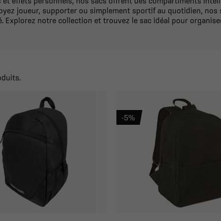
et effets personnels, nos sacs offrent des compartiments intel
yez joueur, supporter ou simplement sportif au quotidien, nos
é. Explorez notre collection et trouvez le sac idéal pour organiser
oduits.
-5%