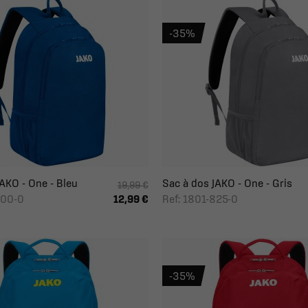
-35%
AKO - One - Bleu
Sac à dos JAKO - One - Gris
19,99 €
400-0
Ref: 1801-825-0
12,99 €
-35%