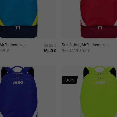
KO - Iconic -...
Sac à dos JAKO - Iconic -...
29,99 €
444-0
Ref: 1814-103-0
19,49 €
-35%