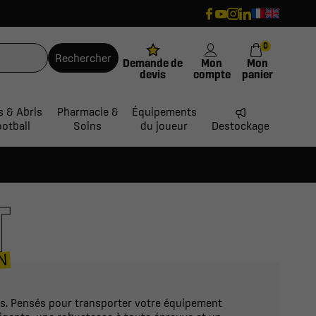
0
Rechercher
Demande de
Mon
Mon
devis
compte
panier
s & Abris
Pharmacie &
Équipements
ootball
Soins
du joueur
Destockage
T
N
nts. Pensés pour transporter votre équipement