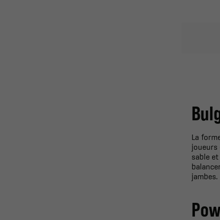
Bul
La form
joueurs 
sable et
balancer
jambes. 
Pow