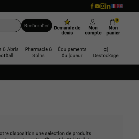
0
Rechercher
Demande de
Mon
Mon
devis
compte
panier
s & Abris
Pharmacie &
Équipements
ootball
Soins
du joueur
Destockage
otre disposition une sélection de produits