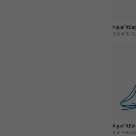
AquaFitBag
Ref: AFB-X
AquaFitBall
Ref: AFBAL