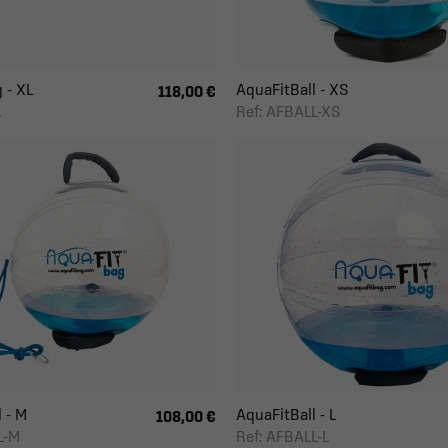
 - XL
AquaFitBall - XS
118,00 €
L
Ref: AFBALL-XS
 - M
AquaFitBall - L
108,00 €
L-M
Ref: AFBALL-L