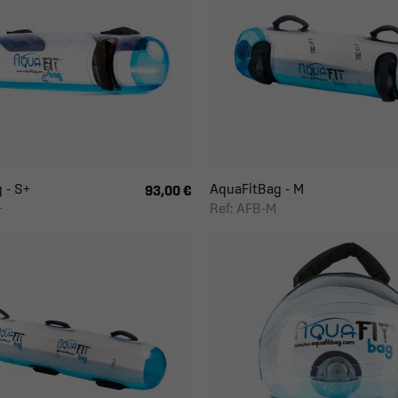
 - S+
AquaFitBag - M
93,00 €
+
Ref: AFB-M