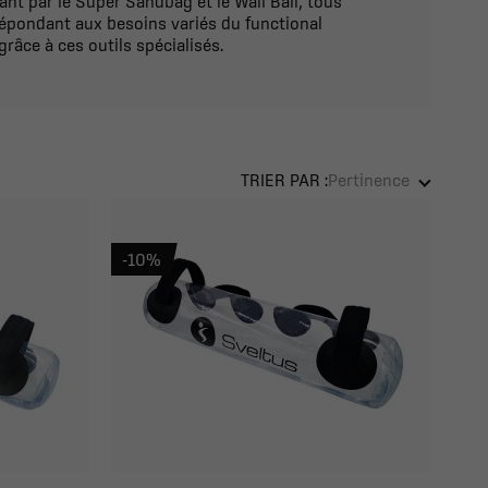
nt par le Super Sandbag et le Wall Ball, tous
épondant aux besoins variés du functional
râce à ces outils spécialisés.
TRIER PAR :
Pertinence
-10%