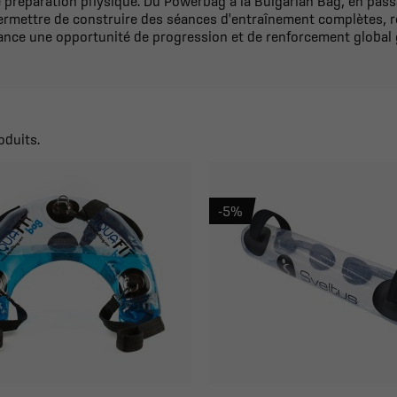
e préparation physique. Du Powerbag à la Bulgarian Bag, en passa
rmettre de construire des séances d'entraînement complètes, r
ance une opportunité de progression et de renforcement global g
oduits.
-5%