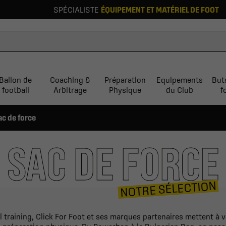
SPÉCIALISTE
ÉQUIPEMENT ET MATÉRIEL DE FOOT
Ballon de
Coaching &
Préparation
Equipements
But
football
Arbitrage
Physique
du Club
f
ac de force
SAC DE FORCE
NOTRE SÉLECTION
l training, Click For Foot et ses marques partenaires mettent à v