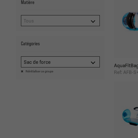
Matière
Catégories
Sac de force
AquaFitBag
Ref: AFB-S
Réinitialiser ce groupe