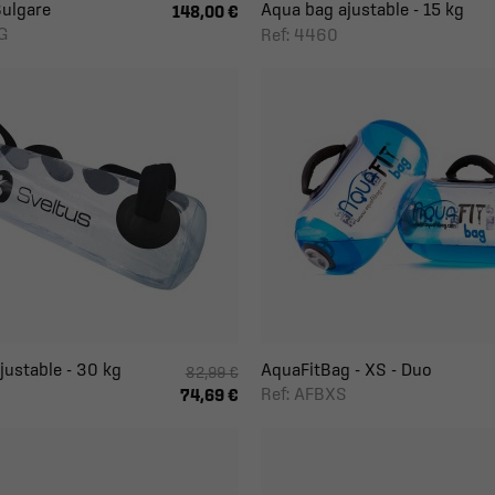
ulgare
Aqua bag ajustable - 15 kg
148,00 €
G
Ref: 4460
justable - 30 kg
AquaFitBag - XS - Duo
82,99 €
Ref: AFBXS
74,69 €