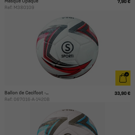
Masque Opaque
7,90 €
Ref: M380109
Ballon de Cecifoot -...
33,90 €
Ref: 067016-A-1420B