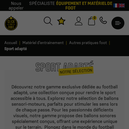
Nous
SPÉCIALISTE
ÉQUIPEMENT ET MATÉRIEL DE
appeler
FOOT
0
Accueil
Matériel d'entrainement
Autres pratiques foot
Sport adapté
SPORT ADAPTÉ
NOTRE SÉLECTION
Découvrez notre gamme exclusive dédiée au football
adapté, une collection conçue pour rendre le sport
accessible à tous. Explorez notre sélection de ballons
sensori-moteurs, parfaits pour stimuler les sens lors
de chaque passe. Pour les passionnés déficients
visuels, notre gamme propose des ballons sonores
spécialement conçus, offrant une expérience unique
sur le terrain. Plongez dans le monde du football