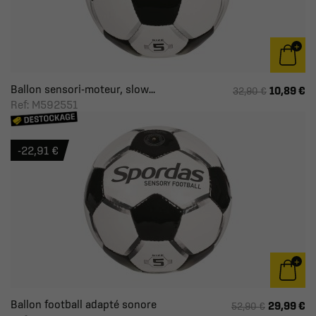
Ballon sensori-moteur, slow...
10,89 €
32,90 €
Ref: M592551
-22,91 €
Ballon football adapté sonore
29,99 €
52,90 €