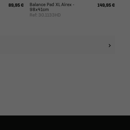
Balance Pad XL Airex -
89,95 €
149,95 €
98x41cm
Ref: 30.1133HD