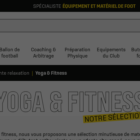
SPÉCIALISTE
ÉQUIPEMENT ET MATÉRIEL DE FOOT
Ballon de
Coaching &
Préparation
Equipements
But
football
Arbitrage
Physique
du Club
f
nte relaxation
Yoga & Fitness
YOGA & FITNES
NOTRE SÉLECTI
 fitness, nous vous proposons une sélection minutieuse de maté