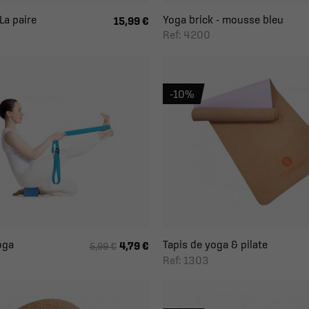
La paire
Yoga brick - mousse bleu
15,99 €
Ref: 4200
-10%
oga
Tapis de yoga & pilate
4,79 €
5,99 €
Ref: 1303