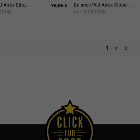
Airex Elite...
Balance Pad Airex Cloud -...
79,95 €
31PHD
Ref: 30.1121HD
1
2
3