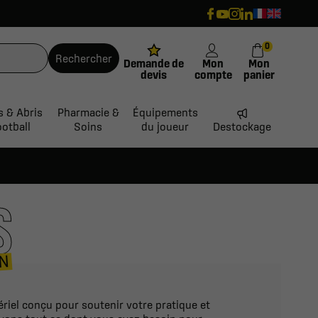
0
Rechercher
Demande de
Mon
Mon
devis
compte
panier
s & Abris
Pharmacie &
Équipements
ootball
Soins
du joueur
Destockage
S
ON
riel conçu pour soutenir votre pratique et