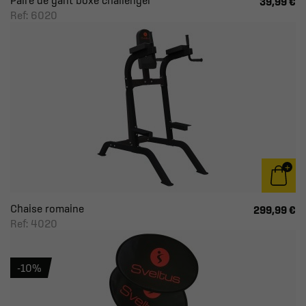
Paire de gant boxe challenger
39,99 €
Ref: 6020
Chaise romaine
299,99 €
Ref: 4020
-10%