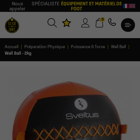
Nous
SPÉCIALISTE
ÉQUIPEMENT ET MATÉRIEL DE
appeler
FOOT
0
Accueil
Préparation Physique
Puissance & force
Wall Ball
Wall Ball - 2kg