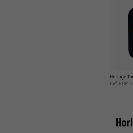
Horloge To
Ref: PTIME
Horl