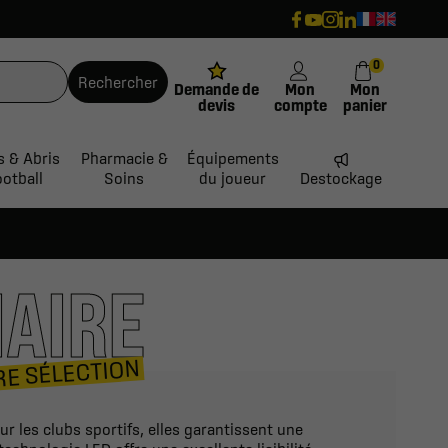
0
Rechercher
Demande de
Mon
Mon
devis
compte
panier
s & Abris
Pharmacie &
Équipements
ootball
Soins
du joueur
Destockage
IAIRE
E SÉLECTION
r les clubs sportifs, elles garantissent une