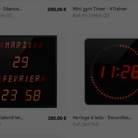
 Séance...
Mini gym Timer - 4Trainer
299,00 €
MER-01
Ref: 4T-TIMER-02
alendrier...
Horloge à leds - Secondes...
190,00 €
C
Ref: 1937AC