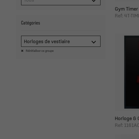
Gym Timer -
Ref: 4T-TI
Catégories
Horloges de vestiaire
Réinitialiser ce groupe
Horloge & C
Ref: 1161A