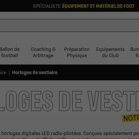
SPÉCIALISTE
ÉQUIPEMENT ET MATÉRIEL DE FOOT
Ballon de
Coaching &
Préparation
Equipements
But
football
Arbitrage
Physique
du Club
f
ire
Horloges de vestiaire
OGES DE VEST
NOTR
 horloges digitales LED radio-pilotées. Conçues spécialement pou