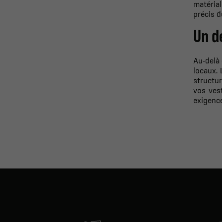
matéria
précis d
Un d
Au-delà 
locaux. 
structur
vos ves
exigence