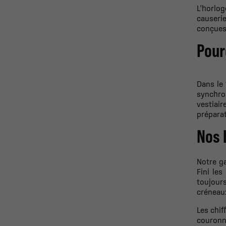
L'horlo
causerie
conçues 
Pour
Dans le 
synchron
vestiair
préparat
Nos 
Notre ga
Fini le
toujours
créneaux
Les chif
couronn