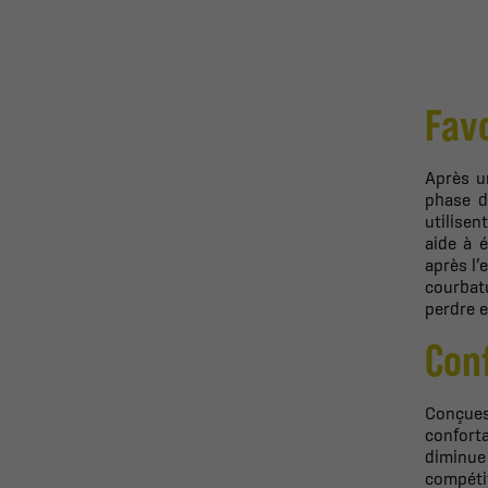
Fav
Après un
phase d
utilisen
aide à 
après l’
courbat
perdre e
Con
Conçues
conforta
diminue 
compéti