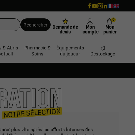
0
Rechercher
Demande de
Mon
Mon
devis
compte
panier
s & Abris
Pharmacie &
Équipements
ootball
Soins
du joueur
Destockage
RATION
NOTRE SÉLECTION
rer plus vite après les efforts intenses des