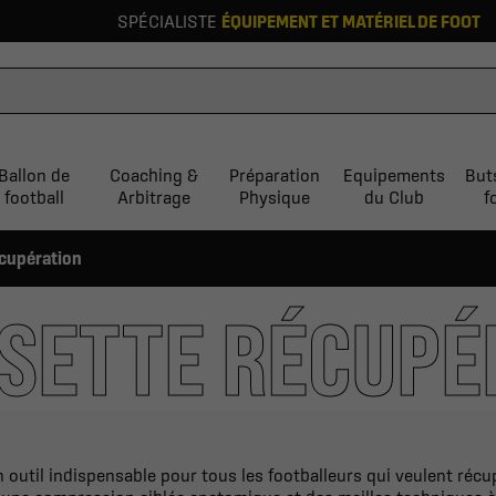
SPÉCIALISTE
ÉQUIPEMENT ET MATÉRIEL DE FOOT
Ballon de
Coaching &
Préparation
Equipements
But
football
Arbitrage
Physique
du Club
f
cupération
SETTE RÉCUPÉ
util indispensable pour tous les footballeurs qui veulent récupé