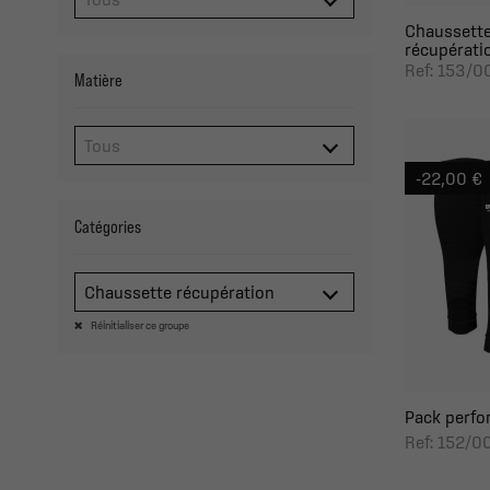
Chaussette
récupératio
Ref: 153/0
Matière
-22,00 €
Catégories
Chaussette récupération
Réinitialiser ce groupe
Pack perfor
Ref: 152/0