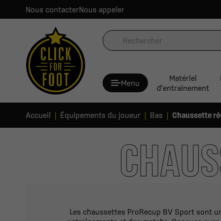
Nous contacter
Nous appeler
Matériel
Menu
d'entrainement
Accueil
Équipements du joueur
Bas
Chaussette ré
CHAUS
Les chaussettes ProRecup BV Sport sont un o