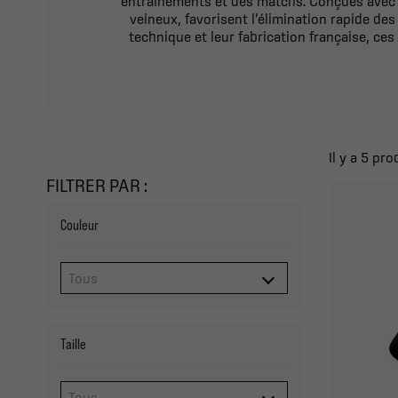
entraînements et des matchs. Conçues avec u
veineux, favorisent l’élimination rapide des
technique et leur fabrication française, c
Il y a 5 pro
FILTRER PAR :
Couleur
Taille