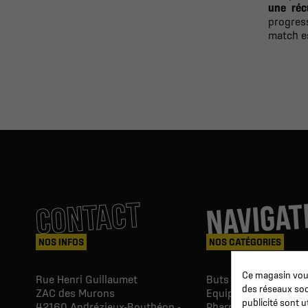
une réc
progress
match es
NAVIGAT
CONTACT
NOS INFOS
NOS CATÉGORIES
Ce magasin vous
Rue Henri Guillaumet
Buts & Abris football
des réseaux soci
ZAC des Murons
Equipements du Clu
publicité sont u
42160
Andrézieux-Bouthéon -
Pharmacie & Soins