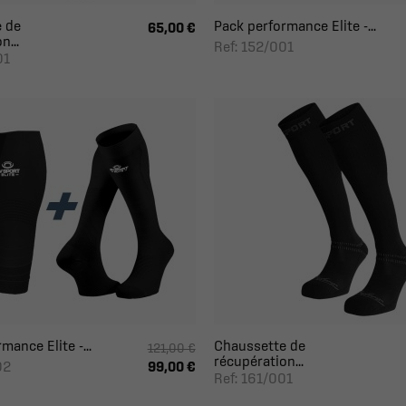
 de
Pack performance Elite -...
65,00 €
n...
Ref: 152/001
01
mance Elite -...
Chaussette de
121,00 €
récupération...
02
99,00 €
Ref: 161/001