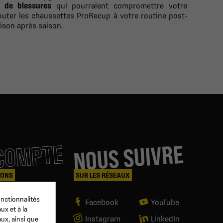
s de blessures
qui pourraient compromettre votre
outer les chaussettes ProRecup à votre routine post-
ison après saison.
COMPTE
NOUS SUIVRE
IONS
SUR LES RÉSEAUX
nctionnalités
es
Facebook
YouTube
ux et à la
Instagram
LinkedIn
aux, ainsi que