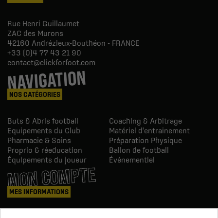
Rue Henri Guillaumet
ZAC des Murons
42160
Andrézieux-Bouthéon - FRANCE
+33 (0)4 77 43 21 90
contact@clickforfoot.com
NAVIGATION
NOS CATÉGORIES
Buts & Abris football
Coaching & Arbitrage
Equipements du Club
Matériel d'entrainement
Pharmacie & Soins
Préparation Physique
Proprio & réeducation
Ballon de football
Équipements du joueur
Événementiel
MON COMPTE
MES INFORMATIONS
Mes commandes