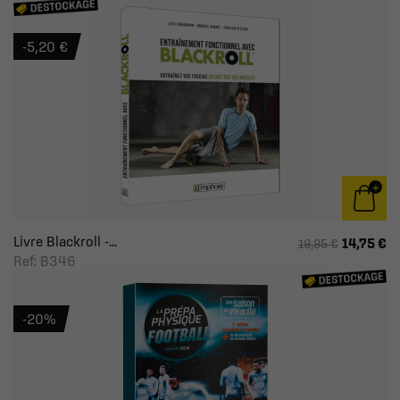
-5,20 €
Livre Blackroll -...
14,75 €
19,95 €
Ref: B346
-20%