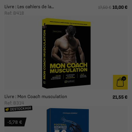
Livre : Les cahiers de la...
10,00 €
17,50 €
Ref: B418
Livre : Mon Coach musculation
21,55 €
Ref: B314
-5,78 €