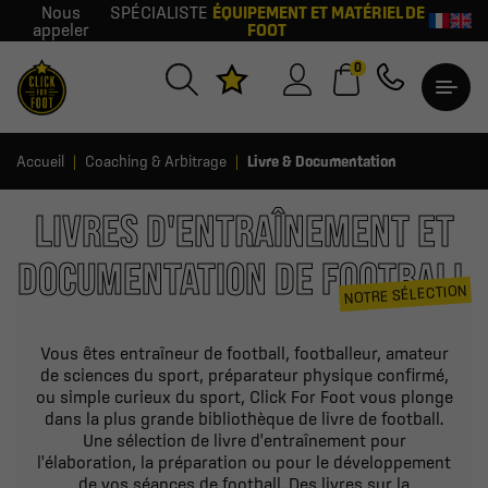
Nous
SPÉCIALISTE
ÉQUIPEMENT ET MATÉRIEL DE
appeler
FOOT
0
Accueil
Coaching & Arbitrage
Livre & Documentation
LIVRES D'ENTRAÎNEMENT ET
DOCUMENTATION DE FOOTBALL
NOTRE SÉLECTION
Vous êtes entraîneur de football, footballeur, amateur
de sciences du sport, préparateur physique confirmé,
ou simple curieux du sport, Click For Foot vous plonge
dans la plus grande bibliothèque de livre de football.
Une sélection de livre d'entraînement pour
l'élaboration, la préparation ou pour le développement
de vos séances de football. Des livres sur la