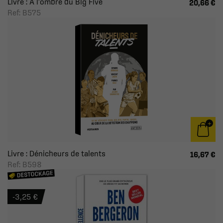
Livre : À l'ombre du Big Five
20,66 €
Ref: B575
Livre : Dénicheurs de talents
16,67 €
Ref: B598
-3,25 €