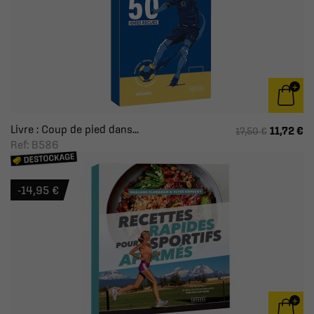
Livre : Coup de pied dans...
11,72 €
17,50 €
Ref: B586
-14,95 €