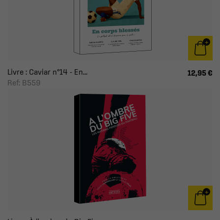
Livre : Caviar n°14 - En...
12,95 €
Ref: B559