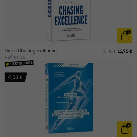
Livre : Chasing exellence
11,75 €
15,00 €
Ref: B535
-7,50 €