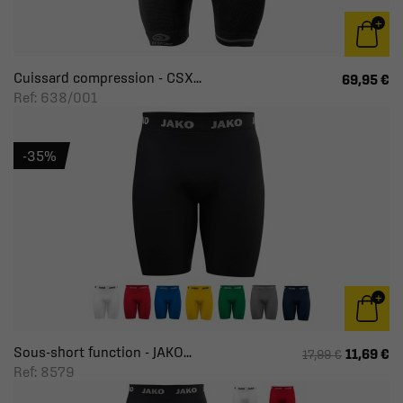
Cuissard compression - CSX...
69,95 €
Ref: 638/001
-35%
Sous-short function - JAKO...
11,69 €
17,99 €
Ref: 8579