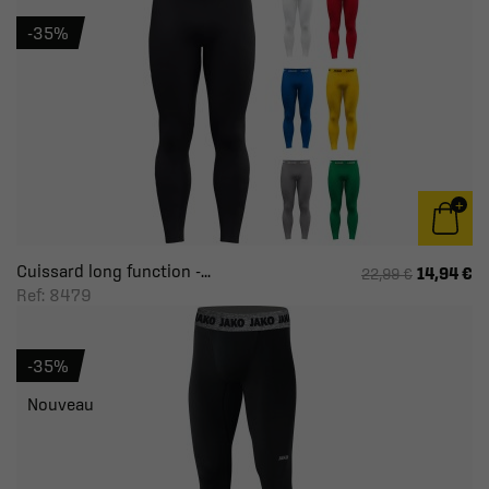
-35%
Cuissard long function -...
14,94 €
22,99 €
Ref: 8479
-35%
Nouveau