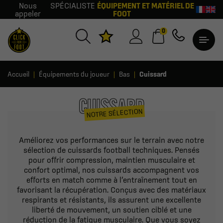
Nous
SPÉCIALISTE
ÉQUIPEMENT ET MATÉRIEL DE
appeler
FOOT
0
Accueil
Équipements du joueur
Bas
Cuissard
CUISSARD
NOTRE SÉLECTION
Améliorez vos performances sur le terrain avec notre
sélection de cuissards football techniques. Pensés
pour offrir compression, maintien musculaire et
confort optimal, nos cuissards accompagnent vos
efforts en match comme à l’entraînement tout en
favorisant la récupération. Conçus avec des matériaux
respirants et résistants, ils assurent une excellente
liberté de mouvement, un soutien ciblé et une
réduction de la fatigue musculaire. Que vous soyez