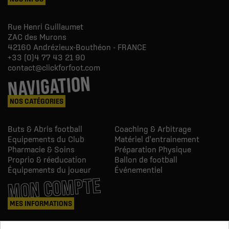
Rue Henri Guillaumet
ZAC des Murons
42160
Andrézieux-Bouthéon - FRANCE
+33 (0)4 77 43 21 90
contact@clickforfoot.com
NAVIGATION
NOS CATÉGORIES
Buts & Abris football
Coaching & Arbitrage
Equipements du Club
Matériel d'entrainement
Pharmacie & Soins
Préparation Physique
Proprio & réeducation
Ballon de football
Équipements du joueur
Événementiel
MON COMPTE
MES INFORMATIONS